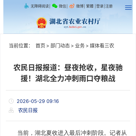
无障碍阅读
|
微信
|
微博
|
繁體
|
登录
|
注册
当前位置：
首页
>
部门动态
>
业务
>
媒体看三农
农民日报报道：昼夜抢收，星夜驰
援！湖北全力冲刺雨口夺粮战
2026-05-29 09:16
农民日报
当前，湖北夏收进入最后冲刺阶段。记者从