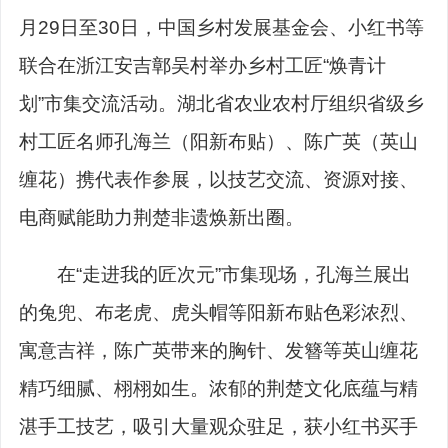
月29日至30日，中国乡村发展基金会、小红书等
联合在浙江安吉鄣吴村举办乡村工匠“焕青计
划”市集交流活动。湖北省农业农村厅组织省级乡
村工匠名师孔海兰（阳新布贴）、陈广英（英山
缠花）携代表作参展，以技艺交流、资源对接、
电商赋能助力荆楚非遗焕新出圈。
在“走进我的匠次元”市集现场，孔海兰展出
的兔兜、布老虎、虎头帽等阳新布贴色彩浓烈、
寓意吉祥，陈广英带来的胸针、发簪等英山缠花
精巧细腻、栩栩如生。浓郁的荆楚文化底蕴与精
湛手工技艺，吸引大量观众驻足，获小红书买手