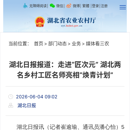
无障碍阅读
|
微信
|
微博
|
繁體
|
登录
|
注册
当前位置：
首页
>
部门动态
>
业务
>
媒体看三农
湖北日报报道：走进“匠次元” 湖北两
名乡村工匠名师亮相“焕青计划”
2026-06-04 09:02
湖北日报
湖北日报讯（记者崔逾瑜、通讯员潘心怡）5