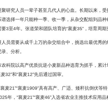
凝聚研究人员一辈子甚至几代人的心血。长期以来，受
系谱选择一年只能种一季、收一季，从杂交配组到品种
3至4年。张道荣和团队培育的“襄麦35”，培育周期
研人员需要从成千上万的杂交组合中，挑选出最优秀的
记录、分析。
市农科院以高产优质抗逆小麦新品种选育为抓手，累计
”“襄麦32”和“襄麦12”先后通过国审。
，“襄麦21”“襄麦1909”具有高产、广适、矮秆抗倒伏等
5年，“襄麦21”“襄麦46”入选省农业主推技术应用品