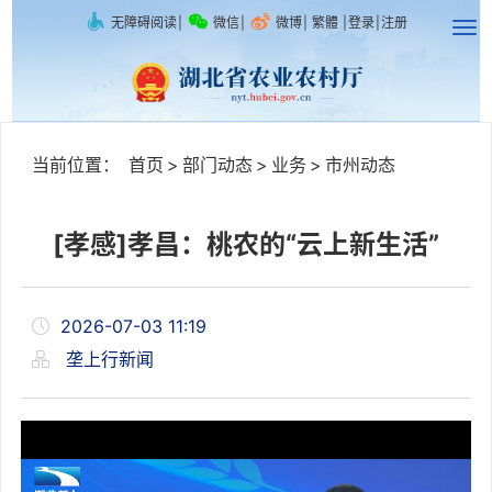
无障碍阅读
|
微信
|
微博
|
繁體
|
登录
|
注册
当前位置：
首页
>
部门动态
>
业务
>
市州动态
[孝感]孝昌：桃农的“云上新生活”
2026-07-03 11:19
垄上行新闻