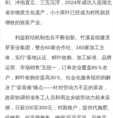
剑、冲泡直立、三五沉浮，2024年成功入选湖北
省非物质文化遗产，小小茶叶已经成为村民脱贫
增收的致富产业。
利益联结机制也在不断创新。竹溪县组建灵
芽茶业集团，整合60家合作社、160家加工主
体，实行“基地认证、鲜叶收购、加工标准、品牌
运营、市场销售”五统一，订单农业覆盖85％农
户，鲜叶收购价提高30％。社会化服务组织则解
决了“采茶难”痛点——针对劳动力不足的茶农，
政府协调邻省务工人员和周边乡镇劳动力前来采
摘，日薪200至300元；对困难户，提供代施肥、
代修剪、代采摘服务，确保“应采尽采、应收尽