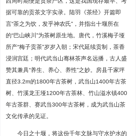
西周时期便是贡茶产区，这是我国现存最早、考
据可靠的贡茶文字实录。陆羽《茶经》开篇即
言“茶之为饮，发乎神农氏”，并指出十堰所在
的“巴山峡川”为茶树原生地。唐代，竹溪梅子垭
所产“梅子贡茶”岁岁入朝；宋代延续贡制，茶香
浸润宫廷；明代武当山骞林茶声名远播，古人盛
赞其兼具“养生、养心、养性”之妙。房县千家坪
直径3.2m的1800年古茶树，武当山1400年古茶
树、竹溪龙王垭1200年古茶林、竹山溢水镇400
年古茶群、赛武当300年古茶树，成为武当山茶
文化传承的见证。
今日之十堰，将这份千年文脉与守水护水的