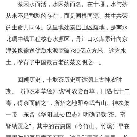
茶因水而活，水因茶而名。在十堰，水与茶
从来不是割裂的存在，而是同根同源、共生共荣
的生命共同体。这里地处秦巴山区腹地，是南水
北调中线工程核心水源区，丹江口水库累计向京
津冀豫输送优质水源突破780亿立方米。这方水
土，孕育了中国最古老的茶文明之一。
回顾历史，十堰茶历史可远溯上古神农时
期。《神农本草经》载“神农尝百草，日遇七十二
毒，得荼而解之”，所指之地即今武当山、神农架
一带。东晋《华阳国志·巴志》明确记载“茶、蜜
皆纳贡之”，其中的古庸国（今竹山、竹溪）早在