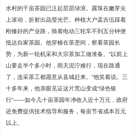
水村的千亩茶园已泛起层层绿浪。露珠在嫩芽尖
上滚动，折射出晶莹光芒。种植大户孟吉伍踩着
刚修好的产业路，骑着电动三轮车不到五分钟便
抵达自家茶园。他穿梭在茶垄间，察看茶园长
势，为新一轮机采和大宗茶加工做准备。“以前上
山要走半个多小时，雨天泥泞难行，现在路通
了，连采茶工都愿意从县城赶来。”他笑着说。三
十多年来，他亲眼见证这片荒山变成“绿色银
行”——如今几十亩茶园年净收入近十万元，政府
还免费提供技术指导和服务，每亩节省成本百元
以上。