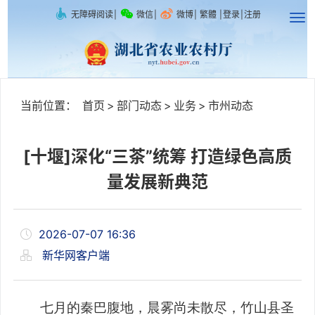
无障碍阅读
|
微信
|
微博
|
繁體
|
登录
|
注册
当前位置：
首页
>
部门动态
>
业务
>
市州动态
[十堰]深化“三茶”统筹 打造绿色高质
量发展新典范
2026-07-07 16:36
新华网客户端
七月的秦巴腹地，晨雾尚未散尽，竹山县圣