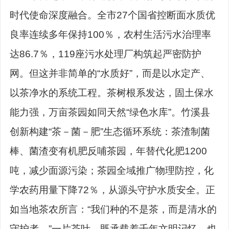
时代使命深度融合。全市27个国省控断面水质优
良率连续多年保持100％，农村生活污水治理率
达86.7％，119座污水处理厂构筑起严密防护
网。但这并非简单的“水质好”，而是以水定产、
以茶净水的系统工程。茶树根系发达，固土保水
能力强，万亩茶园如同天然“绿色水库”。竹溪县
创新构建“茶－菌－肥”生态循环系统：茶渣制菌
棒、菌渣变有机肥反哺茶园，年替代化肥1200
吨，减少面源污染；茶园全域推广物理防控，化
学农药用量下降72％，从源头守护水质安全。正
如当地茶农所言：“我们种的不是茶，而是清水的
守护者。”一片茶叶，既承载着千年文明记忆，也