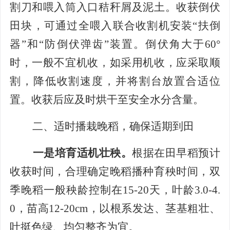
割刀和喂入筒入口秸秆屑及泥土。收获倒伏
田块，可通过全喂入联合收割机安装
“扶倒
器”和“防倒伏弹齿”装置。倒伏
角大于
60°
时，
一般不宜机收，如采用机收，应采取顺
割，降低收割速度，并将割台放置合适位
置。
收获后应及时烘干至安全水分含量。
二、适时播栽晚稻，确保适期到田
一是培育适机壮秧。
根据在田早稻预计
收获时间，合理确定晚稻播种育秧时间，双
季晚稻一般
秧龄控制在
15-20
天，叶龄
3.0-4.
0
，苗高
12-20cm
，以
根系发达、茎基粗
壮、
叶挺色绿、均匀整齐为宜
。