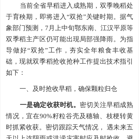
当前全省早稻进入成熟期，双季晚稻处
于育秧期，即将进入
“双抢”关键时期。据气
象部门预测，
7
月
上中旬鄂东南、江汉平原等
双季稻主产区仍可能出现局部强降雨。为指
导做好
“双抢”工作，夯实全年粮食丰收基
础，现就双季稻抢收抢种工作提出技术指引
如下：
一、及时抢收早稻，确保颗粒归仓
一是确定收获时机。
密切关注早稻成熟
情况，宜在
90%
籽粒谷壳及穗轴、枝梗转黄
时
抓紧收获。
密切跟踪天气情况，
遇未来五
天以上连阴雨或洪涝灾害时应及时抢收，避