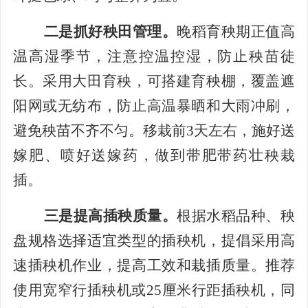
二是抓好
秧田管理
。
晚稻育秧期正值高
温高湿季节，注意控温控湿，防止秧苗徒
长。采用大田育秧，可搭建育秧棚，
覆盖遮
阳网或无纺布，防止高温暴晒和大雨冲刷，
避免秧苗不齐不匀。
移栽前
3
天左右，施好送
嫁肥、喷好送嫁药，做
到带肥带药壮秧栽
插。
三是
提高插秧质量
。
根据水稻品种、秧
盘规格选择适宜类型的插秧机，提倡采用高
速插秧机作业，提高工效和栽插质量。
推荐
使用宽窄行插秧机或
25
厘米行距插秧机，
同