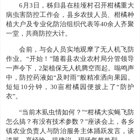
6
月
3
日，秭归县在桂垭村召开柑橘重大
病虫害防控工作会，县乡农技人员、柑橘种
植大户及专业化防治组织代表等
40
余人齐聚
一堂，共商防控大计。
会前，与会人员实地观摩了无人机飞防
作业。
“开始！”随着县农业农村局分管领导
一声令下，
2
架植保无人机腾空而起。嗡鸣声
中，防控药液如“及时雨”般精准洒向果园。
短短
10
分钟，
30
亩柑橘园便披上了“防护
衣”。
“当前木虱虫情如何？”“柑橘大实蝇飞防
怎么搞？有没有技术参数？”座谈会上，各乡
镇农业负责人与防治服务主体踊跃发言，谈