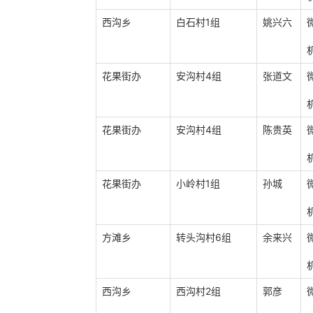
西沟乡
白石村1组
姚兴六
花果街办
安沟村4组
张道文
花果街办
安沟村4组
陈贵英
花果街办
小岭村1组
孙城
方滩乡
转头沟村6组
余来兴
西沟乡
西沟村2组
郭彦