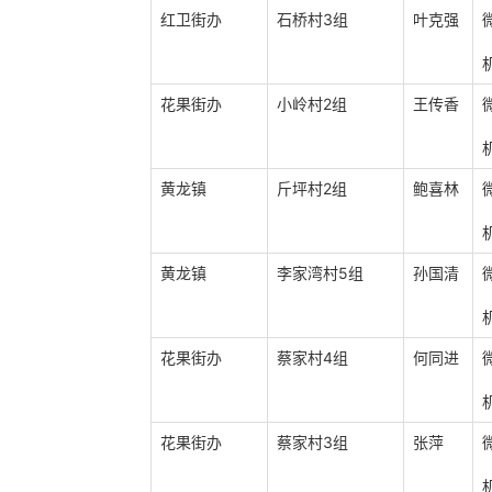
红卫街办
石桥村3组
叶克强
花果街办
小岭村2组
王传香
黄龙镇
斤坪村2组
鲍喜林
黄龙镇
李家湾村5组
孙国清
花果街办
蔡家村4组
何同进
花果街办
蔡家村3组
张萍