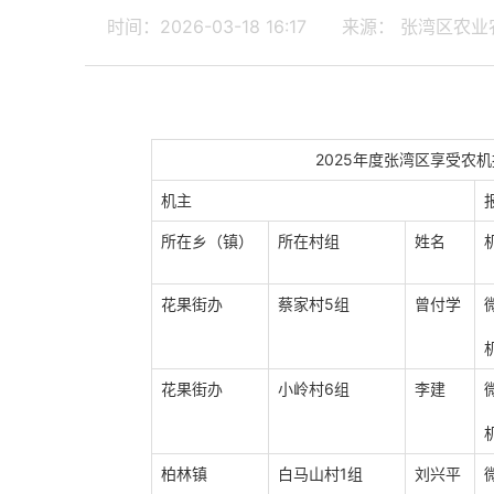
时间：2026-03-18 16:17
来源： 张湾区农业
2025年度张湾区享受农机报废
机主
所在乡（镇）
所在村组
姓名
花果街办
蔡家村5组
曾付学
花果街办
小岭村6组
李建
柏林镇
白马山村1组
刘兴平