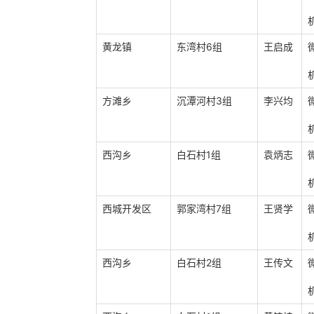
黄龙镇
东湾村6组
王启成
方滩乡
沉潭河村3组
李兴均
西沟乡
白石村1组
袁炳志
西城开发区
郭家湾村7组
王贤学
西沟乡
白石村2组
王传文