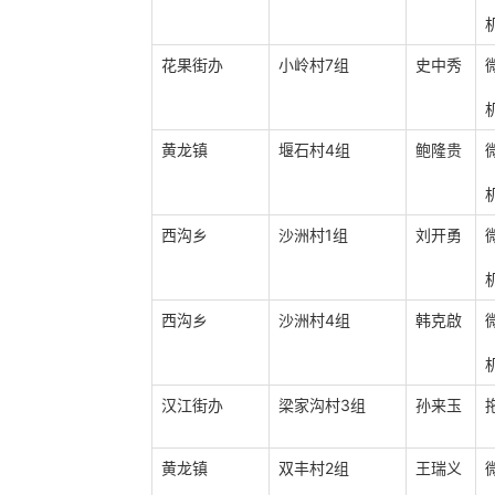
花果街办
小岭村7组
史中秀
黄龙镇
堰石村4组
鲍隆贵
西沟乡
沙洲村1组
刘开勇
西沟乡
沙洲村4组
韩克啟
汉江街办
梁家沟村3组
孙来玉
黄龙镇
双丰村2组
王瑞义