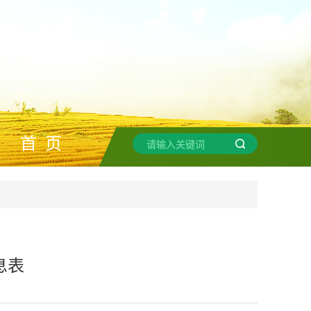
首 页
息表