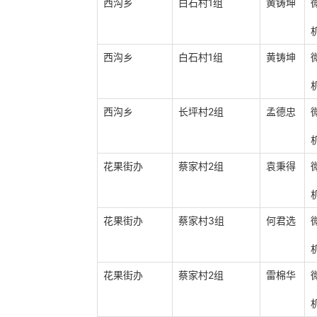
西沟乡
白石村1组
黄铸坤
西沟乡
白石村1组
黄铸坤
西沟乡
长坪村2组
孟德忠
花果街办
蔡家村2组
袁秉得
花果街办
蔡家村3组
何君选
花果街办
蔡家村2组
雷棉华