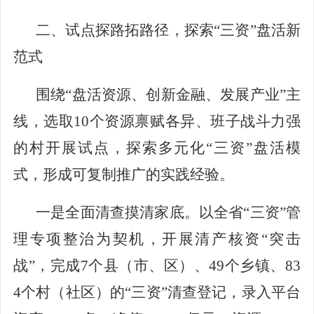
二、试点探路拓路径
，
探索
“三资”盘活新
范式
围绕
“盘活资源、创新金融、发展产业”主
线，选取10个资源禀赋各异、班子战斗力强
的村开展试点，探索多元化“三资”盘活模
式，形成可复制推广的实践经验。
一是全面清查摸清家底。
以
全省
“三资”管
理专项整治
为
契机，开展清产核资
“突击
战”，
完成
7个县（市、区）、49个乡镇、83
4个村（社区）的“三资”清查登记，录入平台