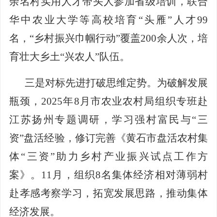
余
名村实用人才带头人参加省级培训，
联合
华中农业大学
等高校
培育
“头雁”人才99
名，“乡村振兴巾帼行动”覆盖200余人次，培
育壮大乡土“兴农人”队伍。
三是对标先进打破思维定势。
为破解发展
瓶颈，
2025年8月市农业农村局组织专班赴
江苏扬州专题调研，学习强村富民与“三
资”盘活经验，修订完善《黄石市盘活农村集
体“三资”助力乡村产业振兴试点工作方
案》。
11月，组织8名集体经济相对薄弱村
赴孝感考察学习，拓宽发展思路，推动集体
经济发展。