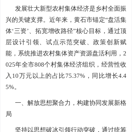
发展壮大新型农村集体经济是乡村全面振
兴的关键支撑。近年来，黄石市锚定
“盘活集
体‘三资’、拓宽增收路径”核心目标，通过顶
层设计引领、试点示范突破、政策创新赋
能，系统推进
农村集体资产资源
盘活利用
，
2
02
5
年全市
808
个村集体经济组织，
经营性收
入
10
万元以上的占比
75.37
%
，
同比增长
4.4
5
%
。
一、解放思想聚合力
，
构建协同发展新格
局
坚持
以思想破冰引领行动突破，通过统筹