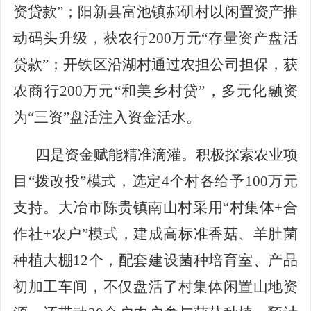
资贷款”；阳新
县
富池镇郝矶村以闲置资产推
动码头升级，获农行
200万元“存量资产盘活
贷款”；开铁区沿湖村通过农担公司担保，获
农商行200万元“和美乡村贷”，多元化融资
为“三资”盘活注入资金活水。
四是资金赋能精准滴灌。
积极探索农业项
目
“拨改投”模式，选定4个村各给予100万元
支持
。
大冶市陈贵镇南山村采用
“村集体+合
作社+农户”模式，建成高标准香菇、羊肚菌
种植大棚12个，配套建设菌种培育室、产品
初加工车间，
不仅
盘活了村集体闲置山地资