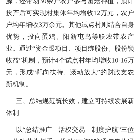
源，
还
带动
30余户农户参与菌菇种植，预计
投产后可实现村集体年均增收12万元，农户
户均年增收3万余元。其他试点村则结合自身
优势，投向蛋鸡、阳新屯鸟等联农带农产
业。通过“资金跟项目、项目绑股份、股份锁
收益”机制，预计4个试点村年均增收10-16万
元，形成“靶向扶持、滚动放大”的财政支农
新机制。
三、总结规范筑长效
，
建立可持续发展新
体制
以
“
总结推广
—活权交易—制度护航”三位