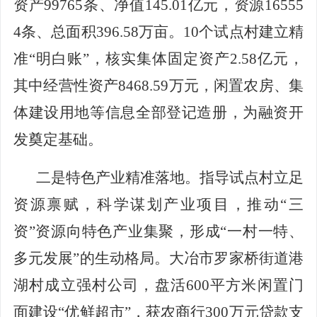
资产99765条、净值145.01亿元，资源16555
4条、总面积396.58万亩。
10个试点村建立精
准“明白账”，核实集体固定资产2.58亿元，
其中经营性资产8468.59万元，闲置农房、集
体建设用地等信息全部登记造册，为融资开
发奠定基础。
二是特色产业精准落地。
指导试点村立足
资源禀赋，科学谋划产业项目，推动
“三
资”资源向特色产业集聚，形成“一村一特、
多元发展”的生动格局。大冶
市
罗家桥街道港
湖村成立强村公司，盘活
600平方米闲置门
面建设“优鲜超市”，获农商行300万元贷款支