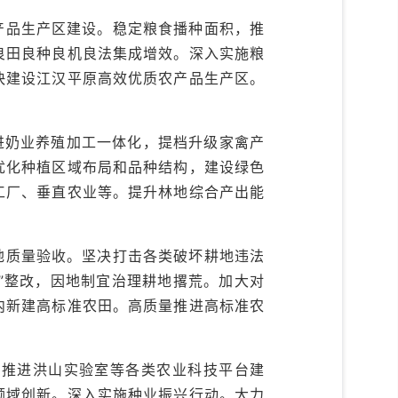
产品生产区建设。稳定粮食播种面积，推
良田良种良机良法集成增效。深入实施粮
快建设江汉平原高效优质农产品生产区。
进奶业养殖加工一体化，提档升级家禽产
优化种植区域布局和品种结构，建设绿色
工厂、垂直农业等。提升林地综合产出能
地质量验收。坚决打击各类破坏耕地违法
化”整改，因地制宜治理耕地撂荒。加大对
内新建高标准农田。高质量推进高标准农
筹推进洪山实验室等各类农业科技平台建
领域创新。深入实施种业振兴行动。大力