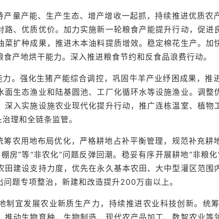
持产量产能、生产生态、增产增收一起抓，持续推进优质农
对路、优质优价。加力实施新一轮粮食产能提升行动，促进
油菜扩种成果，推进木本油料提质增效。稳定棉花生产。加
粮食产地烘干能力。深入推进粮食节约和反食品浪费行动。
供能力。强化生猪产能综合调控，巩固牛羊产业纾困成果，推
水面生态渔业和陆基圆池、工厂化循环水等设施渔业。调整
。深入实施设施农业现代化提升行动，推广连栋温室、植物
头治理和全链条监管。
统筹农用地布局优化，严格耕地占补平衡管理，规范补充耕
棚房”等“非农化”问题反弹回潮。稳妥有序开展耕地“非粮
农田建设支持力度，优先在永久基本农田、大中型灌区范围
问题专项整治，新建和改造提升200万亩以上。
地制宜发展农业新质生产力，持续推进农业科技创新。统
。推动生物育种、生物制造、现代农产品加工、数智农业等