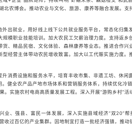
好湖北农博会。推动农业与文化、旅游、康养等融合发展。支
励外出就业，用好线上线下公共就业服务平台，常态化归集
大规模职业技能培训。加大农民工欠薪治理力度。支持返乡
带货、精品民宿、文化体验、森林康养等业态。推进合作兴
新型经营主体带动农民增收致富。加大以工代赈实施力度。
提升消费设施和服务水平，培育丰收市集、非遗工坊、休闲
用。健全农产品产地市场体系和营销服务体系，持续优化冷链
成果。实施农村电商高质量发展工程。深入开展“游购乡村”活
业、强县、富民一体发展，深入实施县域经济“双20”帮扶
年营收过百亿的产业集群。因地制宜打造一批经济强镇，推动