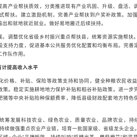
提高产业帮扶质效，分类推进现有产业巩固、升级、盘活、
式帮扶。建立激励机制，完善产业帮扶到户奖补政策。加
输出和就地就近就业。做好易地搬迁后续扶持。
展。调整优化省级乡村振兴重点帮扶县，统筹资源实施帮扶
设支持力度，促进基本公共服务优化配置和均衡布局。完善
工作队作用。
百计提高收入水平
化价格、补贴、保险等政策支持和协同，健全种粮农民收
政策。稳定实施耕地地力保护补贴和稻谷补贴政策。进一步
肥猪等中央补贴险种保额费率，降低县级财政配套地方特色
统筹发展科技农业、绿色农业、质量农业、品牌农业，持
。持续做强重点农业产业链，培育一批国家级、省级龙头企业
区域+企业”品牌矩阵，持续叫响“虾鳝米茶、藕菇橙艾”和武