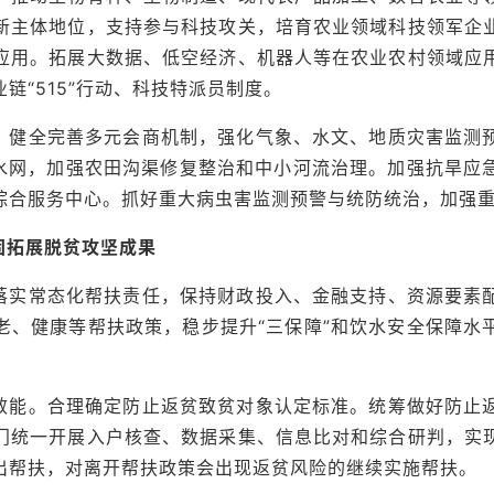
新主体地位，支持参与科技攻关，培育农业领域科技领军企
应用。拓展大数据、低空经济、机器人等在农业农村领域应
链“515”行动、科技特派员制度。
。健全完善多元会商机制，强化气象、水文、地质灾害监测
代水网，加强农田沟渠修复整治和中小河流治理。加强抗旱应
综合服务中心。抓好重大病虫害监测预警与统防统治，加强
固拓展脱贫攻坚成果
落实常态化帮扶责任，保持财政投入、金融支持、资源要素
老、健康等帮扶政策，稳步提升“三保障”和饮水安全保障水
效能。合理确定防止返贫致贫对象认定标准。统筹做好防止
门统一开展入户核查、数据采集、信息比对和综合研判，实
出帮扶，对离开帮扶政策会出现返贫风险的继续实施帮扶。