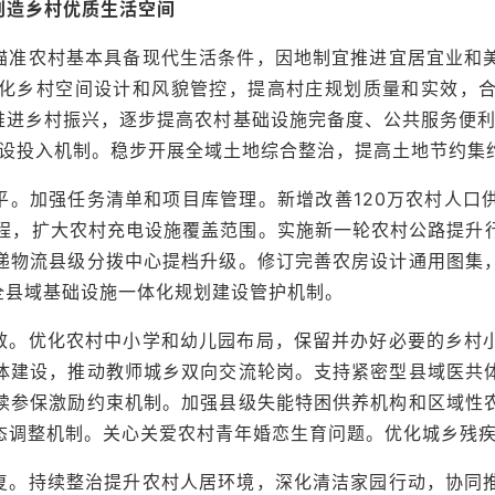
创造乡村优质生活空间
瞄准农村基本具备现代生活条件，因地制宜推进宜居宜业和
化乡村空间设计和风貌管控，提高村庄规划质量和实效，
化推进乡村振兴，逐步提高农村基础设施完备度、公共服务便利
建设投入机制。稳步开展全域土地综合整治，提高土地节约集
平。加强任务清单和项目库管理。新增改善120万农村人口
工程，扩大农村充电设施覆盖范围。实施新一轮农村公路提升
递物流县级分拨中心提档升级。修订完善农房设计通用图集
全县域基础设施一体化规划建设管护机制。
效。优化农村中小学和幼儿园布局，保留并办好必要的乡村
体建设，推动教师城乡双向交流轮岗。支持紧密型县域医共
续参保激励约束机制。加强县级失能特困供养机构和区域性
态调整机制。关心关爱农村青年婚恋生育问题。优化城乡残
复。持续整治提升农村人居环境，深化清洁家园行动，协同