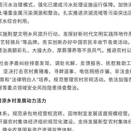
活污水治理模式，强化已建成污水处理设施运行保障。加快
土壤重金属污染溯源和整治。扎实推进洪湖流域等污染突出
尾水综合利用。
实施荆楚文明乡风提升行动，发挥好新时代文明实践阵地作用
文艺轻骑兵”等品牌。务实创新办好中国农民丰收节各类活动
整治高额彩礼、大操大办、厚葬薄养等不良风气。推进农村
社会矛盾纠纷排查发现、调处化解、反馈报告、抚慰救助
延，坚决打击农村黄赌毒、寻衅滋事、电信网络诈骗、非法金
教育和“法律明白人”培养。规范管理农村宗祠活动。依法加强
屋等重点领域安全风险隐患排查整治。
增添乡村发展动力活力
体系。规范承包地经营权流转，因地制宜发展适度规模经营
开展农村集体经济组织规范化建设。支持发展新型农村集体
，健全农垦国有资产资源监管体制。