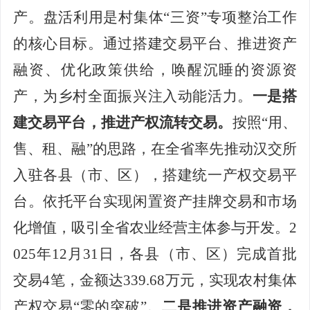
产
。
盘活利用是
村集体
“三资”专项
整治
工作
的
核心目标。通过搭建交易平台、推进资产
融资、优化政策供给，唤醒沉睡
的资源
资
产，为乡村
全面
振兴注入
动能活力
。
一是搭
建交易平台，推进产权流转交易。
按
照
“用、
售、租、融”
的
思路，在全省率先推动汉交所
入驻各县（市、区），搭建统一产权交易平
台。依托平台实现闲置资产挂牌交易和市场
化增值，吸引全省农业
经营主体参与开发。
2
025年
12月
31
日，各县（市、区）完成首批
交易
4笔
，金额达
339.68
万元，实现农村集体
产权交易
“零
的
突破
”。
二是推进资产融资，