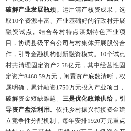
破解产业发展瓶颈。
运用清产核资成果，选
取
10个资源丰富、产业基础好的行政村开展
融资试点。结合
各村特点谋划特色产业项
目，协调县级平台公司与村集体
开展
股份合
作，引导金融机构创新融资模式
。
10个试点
村
共
清理固定资产
2.58
亿元，其中经营性固
定资产
8468.59万元，
闲置资产底数清晰，权
属明确，累计融资
1750
万元投入产业项目，
破解资金短缺难题。
三是优化政策供给，引
导资产盘活利用。
依托乡村振兴衔接资金建
立竞争性分配机制，每年
安排
1920万元
重点