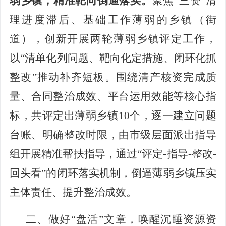
弱乡镇，精准靶向倒逼落实。
聚焦
“三资”清
理进度滞后、基础工作薄弱的乡镇（街
道），创新开展
两轮薄弱乡镇评定工作，
以
“清单化列问题、靶向化定措施、闭环化抓
整改”推动补齐短板。围绕清产核资完成质
量、合同整治成效、平台运用效能等核心指
标，共评定出薄弱乡镇10个，逐一建立问题
台账、明确整改时限，由市级层面派出指导
组开展精准帮扶指导
，
通过
“评定-指导-整改-
回头看”的闭环
落实
机制，倒逼薄弱乡镇压实
主体责任
、提升整治成效
。
二、做
好
“盘活”文章，唤醒沉睡
资源
资