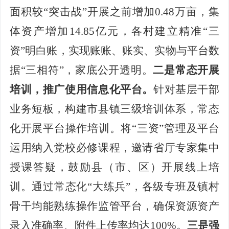
面积较
“突击战”开展
之前
增加
0
.48万亩，
集
体
资产增加
14.85
亿元，
各村建立精准
“三
资”明白账，实现账账、账实、实物与平台数
据“三相符”，家底公开透明。
二是常态开展
培训，推广使用信息化平台。
针对基层干部
业务短板，构建市县镇三级培训体系，常态
化开展平台操作培训。将
“三资”管理及平台
运用纳入党校必修课程
，
邀请省厅专家集中
授课答疑，鼓励县（市、区）开展线上培
训。通过常态化
“大练兵”，各级专班及镇村
骨干均能熟练操作
监管
平台，确保资源资产
录入准确率、附件上传率均达
100%。
三是强