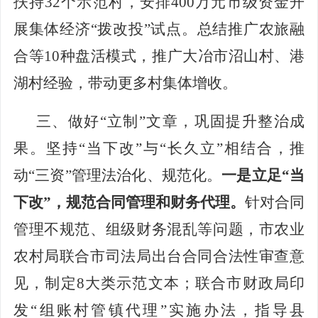
扶持
3
2
个示范村，安排
400万元市级资金开
展
集体经济
“拨改投”试点。总结推广农旅融
合等10种盘活模式，推广
大冶市
沼山村、港
湖村经验，带动更多村集体增收。
三、做
好
“立制”文章，巩固
提升
整治成
果
。
坚持
“当下改”与“长久立”
相
结合，推
动
“三资”管理法治化、规范化。
一是立足
“当
下改”，规范合同管理和财务代理。
针对合同
管理不规范、组级财务混乱等问题，市农业
农村局联合
市
司法局出台合同合法性审查意
见，制定
8大类示范文本；联合
市
财政局印
发
“组账村管镇代理”实施办法，指导县