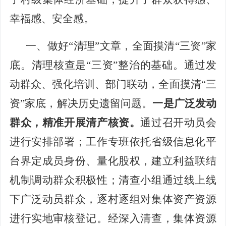
幸福感、安全感。
一、做
好
“清理”文章，
全面
摸清
“三资”
家
底
。
清理核查是
“三资”整治的基础。通过发
动群众、强化培训、部门联动，
全面
摸清
“三
资”家底，解决历史遗留问题。
一是广泛发动
群众，精准开展清产核资
。
通过
召开动员会
进行安排
部署
；工作专班
依托省级信息化平
台界定成员身份、量化股权，建立利益联结
机制调动群众积极性
；
清查小组
通过线上线
下广泛动员群众，
逐村逐组对集
体资产资源
进行
实地
审核
登记。经
深入
清查，
集体资源