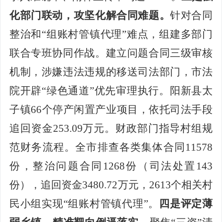
化部门联动，攻坚化解合同难题。
针对合同
整治和
“组账村管镇代理”难点，组建多部门
联合专班协同作战。建立问题合同三级审核
机制，涉嫌违法违规的
移送司法
部门，
市法
院开辟
“绿色通道”优先审理执行
。
阳新县太
子镇
66个停产闲置产业项目
，
依托司法手段
追
回资金
253.09万元
。
财政部门指导村组规
范财务流程。全市排查各类集体合同
11578
份，整治问题合同1268份（司法处置143
份），
追回资金
3480.72万元
，
2613个相关村
民小组实现“组账村管镇代理”。
四是评定薄