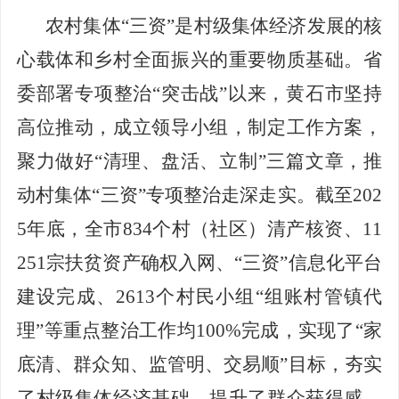
农村集体
“三资”是村级集体经济发展
的
核
心载体和乡村
全面
振兴
的
重要物质基础。省
委部署专项整治
“突击战”以来，黄石市
坚持
高位推动，成立领导小组
，
制定
工作
方案，
聚力做好
“清理、盘活、立制”
三篇文章
，
推
动村集体
“三资”专项
整治
走深走实
。截至
202
5年底
，全市
834个
村
（社区）
清
产核资、
11
251
宗扶贫资产确权入网、
“三资”信息化平台
建设
完成
、
2613个村民小组“组账村管镇代
理”
等重点整治工作
均
100%完成，
实现了
“家
底清、群众知、监管明、交易顺”目标，夯实
了村级集体经济基础，提升了群众获得感、