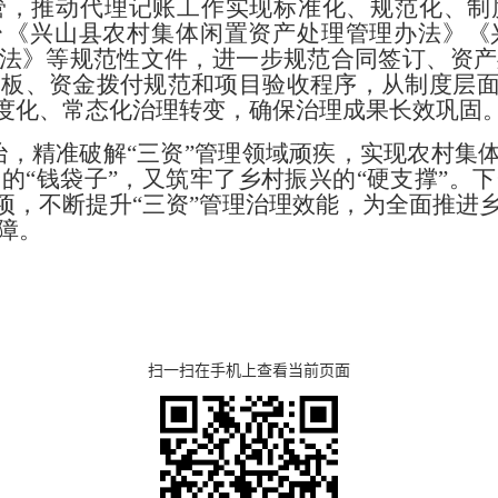
管，推动代理记账工作实现标准化、规范化、制
台《兴山县农村集体闲置资产
处理管理办法》《
法》等规范性文件，进一步规范合同签订、
资产
模板、资金拨付规范和项目验收程序，从制度层
度化、常态化治理转变，确保治理成果长效巩固
治，精准破解
“
三资
”
管理
领
域顽疾，实现农村集
众的
“
钱袋子
”
，又筑牢了乡村振兴的
“
硬
支撑
”
。下
项，不断提升
“
三资
”
管理
治理效能，为全面推进
障。
扫一扫在手机上查看当前页面