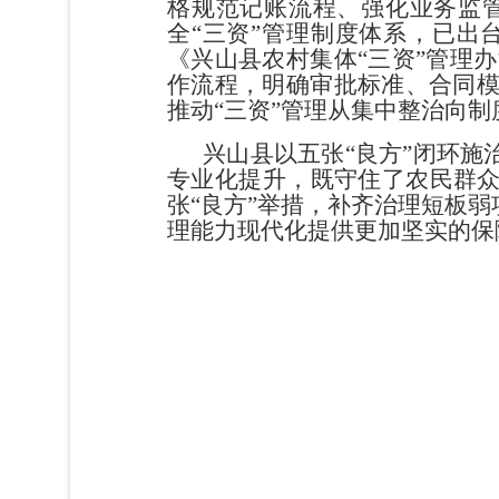
格规范记账流程、强化业务监
全
“
三资
”
管理
制度体系，已出
《兴山县农村
集体
“
三资
”
管理
办
作流程，明确审批
标准、合
同
推动
“
三资
”
管理
从集中整治向制
兴山县以五张
“
良方
”
闭环施
专业化
提升，既守住了农民群
张
“
良方
”
举措
，
补
齐治理短板弱
理能力现代化提供更加坚实的
保