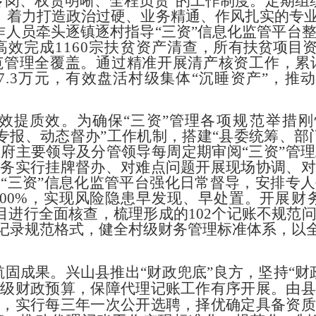
专岗、权责明晰、全程负责
”
的工作制度。定期组
，
着力打造政治过硬、业务精通、作风扎实的专
作
人员牵头逐镇
逐村指导
“
三资
”
信息化监管平台
高效完成
1160
宗扶贫资产
清查
，所有扶贫项目
范管理全覆盖。通过精准开展清产核资工作，
累
7.3
万元，有效盘活村级集体
“
沉睡资产
”
，推
效提质效。
为确保
“
三资
”
管理
各项规范举措刚
专报、动态督办
”
工作机制，搭建
“
县委统筹、
部
政府主要领导及分管领导每周定期审阅
“
三资
”
管理
任务实行挂牌督办、对难点问题开展现场协调、对
体
“
三资
”
信息化监管平台强
化日常督导，安排专人
100%
，实现风险隐患早发现、早处置。开
展财
目进行全面核查，梳理形成的
102
个记账不规范
记录规
范格式，健全村级财务管理标准体系，以
航固成果。
兴山县推出
“
财政
兜底
”
良方，坚持
“
财
县级财政预算，保障代理记账工作有序开展。
由县
制，实行每三年一次公开选聘，择优确定具备资质