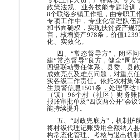
专职工作人员，严格
落实
“
专人
政策法规、业务技能专题培训
8
个联络乡镇工作组，由专职工
专项工作中，专业化管理队伍
和书面确权，
实现扶贫资产规
亩，核增资产
978
条
，价值
1239
化、实效化。
四、
“
常态督导方
”
，闭环问
建
“
常态督导
”
良方，健全
“
周览
四级联动责任体系。县委、
县
成效亮点及难点问题，对重点
实各级工作责任。依托
农村集
生预警信
息
1501
条，处理率达
（镇）
9
6
个村（社区）财
务账
报账审批单及
“
四议两公开
”
会议
能持续提升。
五、
“
财政兜底方
”
，机制护
将村级代理记账费用全额纳入
构常态化管理、考核与退出机