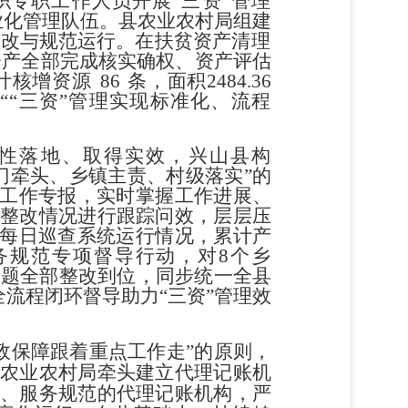
织
专职工作人员开展
“
三资
”
管理
业化管理队伍。县
农业农村局组建
整改与规范运行。在扶贫资产
清理
资产全部完成核实确权、资产评估
计
核增资源
86
条，面积
2484.36
动
“
“
三资
”
管理
实现标准化、流程
性落地、取得实效，兴山县构
门
牵头、乡镇主责、村级落实
”
的
工作专报，
实时掌握工作进展、
整改情况进行跟踪问效，层
层压
每日巡查系统运行情况，
累计产
务规范专项督导行动，对
8
个乡
问题全部整改到位，同步统一全县
全流程闭环督导助力
“
三
资
”
管理效
政保障跟着重点工作走
”
的原则
，
农业农村局牵头建立代理记账机
、服务规范的代理记账机构，严