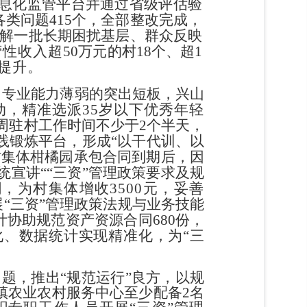
息化监管平台并通过省级评估验
各类问题
415
个，
全部
整改完成，
解一批长期困扰基层、群众反映
营性收入超
50
万元的村
18
个、超
1
提
升。
、专业能力薄弱的突出短板，兴山
动，精准选派
35
岁以下优秀年轻
周驻村
工作
时间不少于
2
个半天，
践锻炼平台，形成
“
以
干代训、以
村集体柑橘园承包合同到期后，因
统宣讲
“
“
三资
”
管理
政策要求及规
同
，为村集体增收
3500
元，妥善
展
“
三资
”
管理
政策法规与业务技能
计协助规范资产资源合
同
680
份，
化、数据统计实现精准化，
为
“
三
问题，推出
“
规范运行
”
良方，以规
镇农业农村服务中心至少配备
2
名