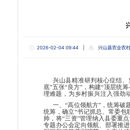
2026-02-04 09:44
|
兴山县农业农
兴山县精准研判核心症结、
底
”
五张
“
良方
”
，构建
“
顶层统筹
理难
题，为乡村振兴注入强劲
一、
“
高位领航方
”
，统筹破
统筹，确立
“
书记抓总、常委包
帅，将
“
三资
”
管理
纳入县委重点
专题办公会定向领航、部署
推进