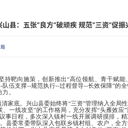
兴山县：五张“良方”破顽疾 规范“三资”促振
村局
坚持靶向
施策，创新推出
“
高位领航、青干赋能
--
队伍
支撑
--
规范执行
--
过程督导
--
长效保障
”
的全
动力。
题清家底。
兴山县委始终将
“
三
资
”
管理纳入全局性
联、一线攻坚
”
的工作格局，充分发挥
“
头
雁效应
”
议事日程，多次深入镇村一线开展调研摸排，精
。
县委常委带队深入包联乡镇村组、农户，全方