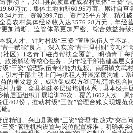
统筹推动下，兴山县高质量建成
农村集体
“
三资
”
信
19.60
万元，集体
土地面积
60.95
万亩。累
计自查
8.34
万元、资源
399.7
亩、资产
25
平方米，精
准破
全县农村集体经济收入达
3576.28
万元，年经
”
更
加清晰、监管体系更加严密、综合效益持续
本筑人才。
针对村级
“
三资
”
管理
队伍人手不足
“
青干赋能
”
良方，深入实施
“
青干理村财
”
专项行
（社区）
1
名青干驻点帮扶全覆盖。明确青干
每
、
政策
解读等核心任务，为年轻干部搭建基层实
村级
“
三资
”
管理队伍
专业能力短板。南阳镇文武
，驻村干部主动上门与承租人
开展
深度沟通，系
权益的重要意义，成功促成双方签订规范
承包合
驻村力量，全县构建多层级培训体系，县本级开
乡镇
层面
组织开展培训
76
次，覆盖
1602
人次。累
鉴证
402
份，推动村
级
“
三资
”
管理
台账实现规
范
基础。
责促精细。
兴山县聚焦
“
三资
”
管理
“
粗放式
”
突出
“
三资
”
管理机构设置与岗位配置标准，
明确各乡