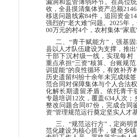
漏洞和监管薄弱环节。在高位
收，全县摸清
集体资产总额
2146
移送问题线索
84
件，
追回资金
14
强烈的
“
老大难
”
问题。
2025
年，
00
万元的村
4
个，农村集体
“
家底
二、
“
青干赋能方
”
，强基固
县以
人才队伍
建设为支撑，推出
干部下沉村级一线，实现每村
重点承担
“
三资
”
核算、台账规范
训提能
”
的良性循环，有效补齐
历史遗留纠纷十余年未完成续签
范合同对保障
集体与个人合法
化解长期遗留矛盾。依托青干
专题培训
12
次，覆盖
634
人次；
整改问题合同
87
份，完成合同
资
”
管理
规范运行奠定坚实人才
三、
“
规范运行方
”
，定岗明
范化
建设
为核心抓手，健全乡镇