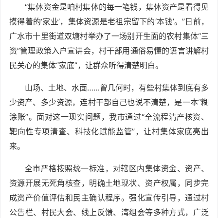
“集体资金是咱村集体的每一笔钱，集体资产是看得见
摸得着的‘家业’，集体资源是老祖宗留下的‘本钱’。”日前，
广水市十里街道双塘村举办了一场别开生面的农村集体“三
资”管理政策入户宣讲会，村干部用通俗易懂的语言讲解村
民关心的集体“家底”，让群众听得清楚明白。
山场、土地、水面……曾几何时，有些村集体到底有多
少资产、多少资源，连村干部自己也说不清楚，是一本“糊
涂账”。面对这一现实问题，我市通过“全流程清产核资、
靶向性专项清查、科技化赋能监管”，让村集体家底亮出
来。
全市严格按照统一标准，对辖区内集体资金、资产、
资源开展无死角核查，明确土地现状、资产权属，同步完
成资产价值评估和民主确认程序。强化宣传引导，通过村
公告栏、村民大会、线上反馈、湾组会等多种方式，广泛