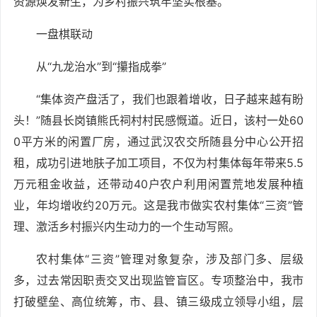
资源焕发新生，为乡村振兴筑牢坚实根基。
一盘棋联动
从“九龙治水”到“攥指成拳”
“集体资产盘活了，我们也跟着增收，日子越来越有盼
头！”随县长岗镇熊氏祠村村民感慨道。近日，该村一处60
0平方米的闲置厂房，通过武汉农交所随县分中心公开招
租，成功引进地肤子加工项目，不仅为村集体每年带来5.5
万元租金收益，还带动40户农户利用闲置荒地发展种植
业，年均增收约20万元。这是我市做实农村集体“三资”管
理、激活乡村振兴内生动力的一个生动写照。
农村集体“三资”管理对象复杂，涉及部门多、层级
多，过去常因职责交叉出现监管盲区。专项整治中，我市
打破壁垒、高位统筹，市、县、镇三级成立领导小组，层