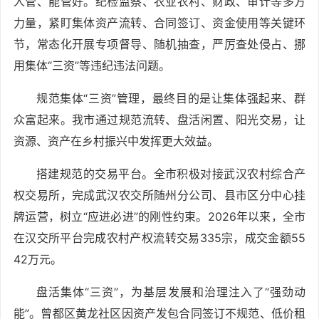
人管、能管好。纪检监察、农业农村、财政、审计等多方
力量，紧盯集体资产流转、合同签订、资金使用等关键环
节，常态化开展专项督导、随机抽查，严厉查处侵占、挪
用集体“三资”等违纪违法问题。
规范集体“三资”管理，最终目的是让集体强起来、群
众富起来。我市通过规范流转、盘活闲置、阳光交易，让
资源、资产在乡村振兴中发挥更大效益。
搭建规范的交易平台。全市积极对接武汉农村综合产
权交易所，完成武汉农交所随州分公司、县市区分中心挂
牌运营，树立“应进必进”的刚性约束。2026年以来，全市
在汉交所平台完成农村产权流转交易335宗，成交金额55
42万元。
盘活集体“三资”，为基层发展和治理注入了“强劲动
能”。曾都区黄龙社区因资产发包合同签订不规范、低价租