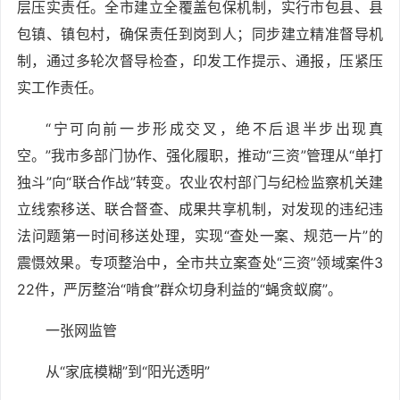
层压实责任。全市建立全覆盖包保机制，实行市包县、县
包镇、镇包村，确保责任到岗到人；同步建立精准督导机
制，通过多轮次督导检查，印发工作提示、通报，压紧压
实工作责任。
“宁可向前一步形成交叉，绝不后退半步出现真
空。”我市多部门协作、强化履职，推动“三资”管理从“单打
独斗”向“联合作战”转变。农业农村部门与纪检监察机关建
立线索移送、联合督查、成果共享机制，对发现的违纪违
法问题第一时间移送处理，实现“查处一案、规范一片”的
震慑效果。专项整治中，全市共立案查处“三资”领域案件3
22件，严厉整治“啃食”群众切身利益的“蝇贪蚁腐”。
一张网监管
从“家底模糊”到“阳光透明”