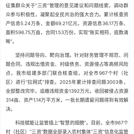
征集群众关于“三资”管理的意见建议和问题线索，调动群
众参与积极性，凝聚起全民共治的强大合力。累计核查资
产信息5.24万条、金额69.21亿元，资源信息36.17万条、
面积596.75万亩，合同1.53万份，实现“账实相符、底数清
晰”。
坚持问题导向、靶向治理。针对财务管理不规范、问
题合同、违规出借资金、村级债务、资源侵占等高频风险
点，我市组建多部门联合核查组，对全市967个村（社
区）进行“拉网式”排查。2025年累计排查问题3003条，
全部整改完毕，追缴违规资金1392万元，收回被侵占资源
314亩、资产1.14万平方米，一批长期遗留问题得到有效解
决。
科技赋能让监管插上“智慧的翅膀”。目前，全市967个
村（社区）“三资”数据全部录入农村集体“三资”信息化监管