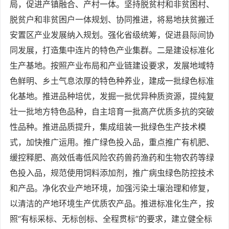
局，促进产镇融合、产村一体。坚持脱贫村和非贫困村、
脱贫户和非贫困户一体规划、协同推进，将易地扶贫搬迁
安置区产业发展纳入规划。强化省级统筹，促进县际间协
同发展，打造集中连片的特色产业集群。二是建设标准化
生产基地。按照产业布局和产业链建设要求，发展地域特
色鲜明、乡土气息浓厚的特色种养业，建成一批绿色标准
化基地。推进品种培优，发掘一批优异种质资源，提纯复
壮一批地方特色品种，自主培育一批高产优质多抗的突破
性品种。推进品质提升，集成组装一批绿色生产技术模
式，加快推广运用。推广绿色投入品，重点推广有机肥、
缓控释肥、高效低毒低风险农药兽药渔药和生物农药等绿
色投入品，规范使用饲料添加剂，推广病虫绿色防控技术
和产品。净化农业产地环境，加强污染土壤治理和修复，
以清洁的产地环境生产优质农产品。推进标准化生产，按
照“有标采标、无标创标、全程贯标”的要求，建立健全标