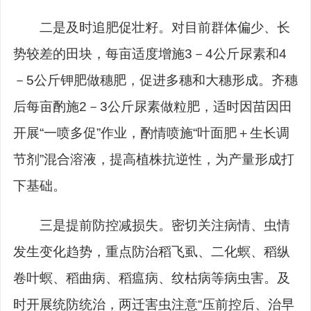
二是及时追肥促壮籽。对目前群体偏少、长
势较差的田块，每亩适度增施
3－4公斤尿素和4
－5公斤钾肥做穗肥，促进多穗和大穗形成。齐穗
后每亩酌施2－3公斤尿素做粒肥，适时因苗因田
开展“一喷多促”作业，酌情喷施“叶面肥＋生长调
节剂”混合溶液，提高植株抗逆性，为产量形成打
下基础。
三是提前防控减损失。密切关注病情、虫情
发生变化趋势，重点防治稻飞虱、二化螟、稻纵
卷叶螟、稻曲病、稻瘟病、纹枯病等病虫害。及
时开展统防统治，两迁害虫注意
“压前控后、治早