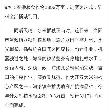
9％；春播粮食作物2853万亩，进度达八成，早
稻全部播栽到田。
雨后天晴，水稻插秧正当时。连日来，当阳
市河溶镇水稻种植基地，连片水田平整开阔、水
光粼粼。插秧机在田间来回穿梭、匀速作业，机
器驶过之处，嫩绿的秧苗整齐有序地扎根水田，
株距均匀、深浅一致，短短几分钟就能完成一亩
田的插秧作业，高效又规范。作为江汉大米的核
心产区之一，河溶镇主推优质高产抗病品种，今
年计划种植水稻面积10.6万亩，预计6月5日前可
全面完成。