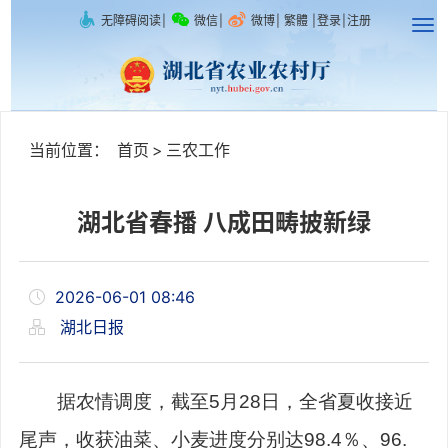
无障碍阅读
|
微信
|
微博
|
繁體
|
登录
|
注册
当前位置：
首页
>
三农工作
湖北省春播 八成田畴披新绿
2026-06-01 08:46
湖北日报
据农情调度，截至5月28日，全省夏收接近
尾声，收获油菜、小麦进度分别达98.4％、96.