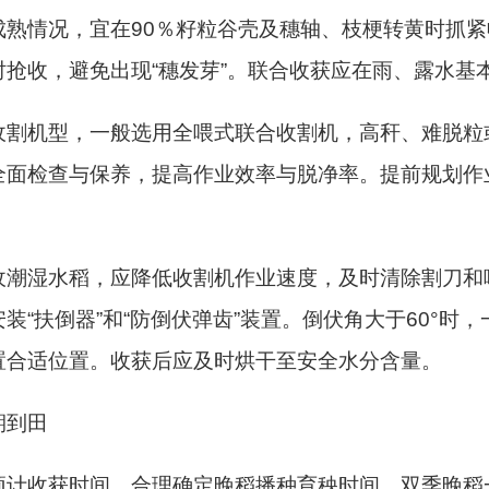
成熟情况，宜在90％籽粒谷壳及穗轴、枝梗转黄时抓
抢收，避免出现“穗发芽”。联合收获应在雨、露水基
收割机型，一般选用全喂式联合收割机，高秆、难脱粒
全面检查与保养，提高作业效率与脱净率。提前规划作
收潮湿水稻，应降低收割机作业速度，及时清除割刀和
装“扶倒器”和“防倒伏弹齿”装置。倒伏角大于60°时
放置合适位置。收获后应及时烘干至安全水分含量。
期到田
计收获时间，合理确定晚稻播种育秧时间，双季晚稻一般