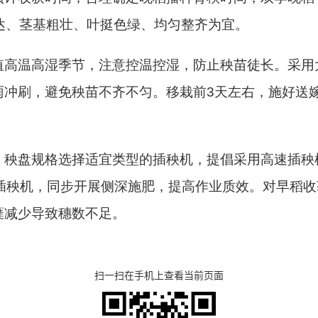
系发达、茎基粗壮、叶挺色绿、均匀整齐为宜。
值高温高湿季节，注意控温控湿，防止秧苗徒长。采用
雨冲刷，避免秧苗不齐不匀。移栽前3天左右，施好送
、秧盘规格选择适宜类型的插秧机，提倡采用高速插秧
距插秧机，同步开展侧深施肥，提高作业质效。对早稻
蘖减少导致穗数不足。
扫一扫在手机上查看当前页面