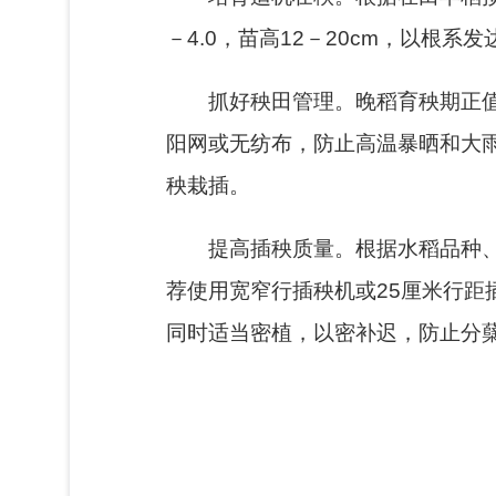
－4.0，苗高12－20cm，以根
抓好秧田管理。
晚稻育秧期正
阳网或无纺布，防止高温暴晒和大
秧栽插。
提高插秧质量。
根据水稻品种
荐使用宽窄行插秧机或25厘米行
同时适当密植，以密补迟，防止分