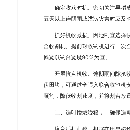
确定收获时机。
密切关注早稻
五天以上连阴雨或洪涝灾害时应及时
抓好机收减损。
因地制宜选择
合收割机。提前对收割机进行一次
幅宽以割台宽度90％为宜。
开展抗灾机收。
连阴雨间隙抢
伏田块，可通过全喂入联合收割机安
顺割，降低收割速度，并将割台
二、适时播栽晚稻， 确保适
培育适机壮秧。
根据在田早稻预