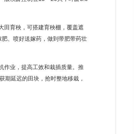
大田育秧，可搭建育秧棚，覆盖遮
嫁肥、喷好送嫁药，做到带肥带药壮
机作业，提高工效和栽插质量。推
收获期延迟的田块，抢时整地移栽，