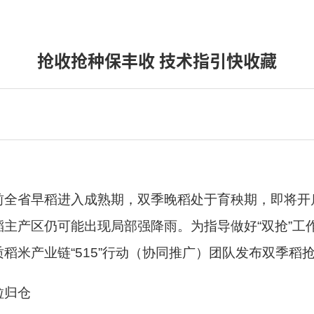
抢收抢种保丰收 技术指引快收藏
全省早稻进入成熟期，双季晚稻处于育秧期，即将开启
主产区仍可能出现局部强降雨。为指导做好“双抢”工
稻米产业链“515”行动（协同推广）团队发布双季稻
粒归仓