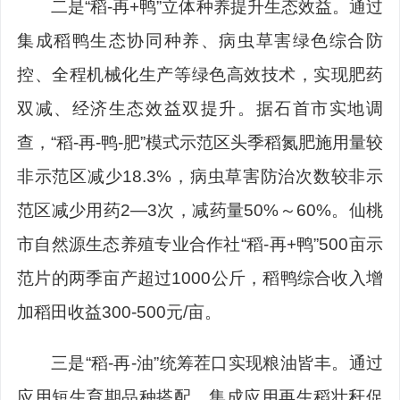
二是“稻-再+鸭”立体种养提升生态效益。通过
集成稻鸭生态协同种养、病虫草害绿色综合防
控、全程机械化生产等绿色高效技术，实现肥药
双减、经济生态效益双提升。据石首市实地调
查，“稻-再-鸭-肥”模式示范区头季稻氮肥施用量较
非示范区减少18.3%，病虫草害防治次数较非示
范区减少用药2—3次，减药量50%～60%。仙桃
市自然源生态养殖专业合作社“稻-再+鸭”500亩示
范片的两季亩产超过1000公斤，稻鸭综合收入增
加稻田收益300-500元/亩。
三是“稻-再-油”统筹茬口实现粮油皆丰。通过
应用短生育期品种搭配，集成应用再生稻壮秆促