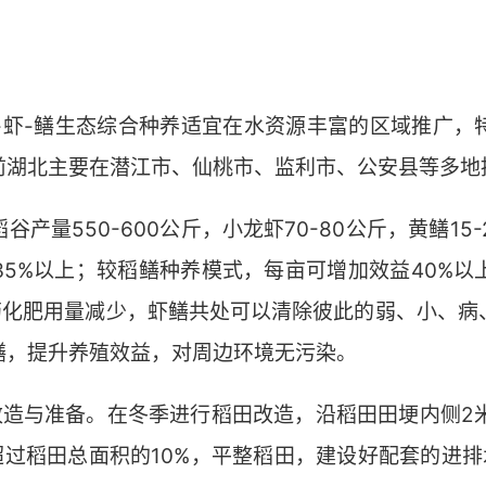
-鳝生态综合种养适宜在水资源丰富的区域推广，
前湖北主要在潜江市、仙桃市、监利市、公安县等多地
产量550-600公斤，小龙虾70-80公斤，黄鳝15
35%以上；较稻鳝种养模式，每亩可增加效益40%以
农药化肥用量减少，虾鳝共处可以清除彼此的弱、小、病
鳝，提升养殖效益，对周边环境无污染。
改造与准备。在冬季进行稻田改造，沿稻田田埂内侧2
积不超过稻田总面积的10%，平整稻田，建设好配套的