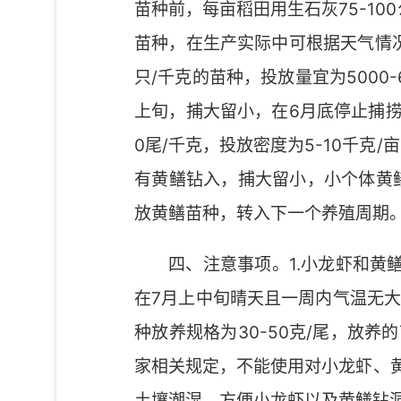
苗种前，每亩稻田用生石灰75-10
苗种，在生产实际中可根据天气情况酌情
只/千克的苗种，投放量宜为5000
上旬，捕大留小，在6月底停止捕捞
0尾/千克，投放密度为5-10千
有黄鳝钻入，捕大留小，小个体黄
放黄鳝苗种，转入下一个养殖周期
四、注意事项。1.小龙虾和黄
在7月上中旬晴天且一周内气温无大
种放养规格为30-50克/尾，放
家相关规定，不能使用对小龙虾、
土壤潮湿，方便小龙虾以及黄鳝钻