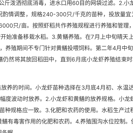
0公斤泼洒彻底消毒，进水口用60目的网袋过滤。2.
调整，规格240-300只/千克的苗种，投放量宜为600
-6000只/亩。按照虾稻共作养殖规程进行养殖和管
开始准备移栽水稻。3.黄鳝养殖。在7月上中旬晴天上
克/亩，养殖期间不专门针对黄鳝投喂饲料。第二年4月中
鳝仍然将其放回稻田中，直到6月底小龙虾养殖结束时
。
鳝放养的时间。小龙虾苗种选择在3月底4月初、水温
幅度波动时放养。2.小龙虾和黄鳝的放养规格。小龙虾
养的苗种规格应一致。3.化肥和农药的使用。水稻生产
黄鳝有毒害作用的化肥和农药。4.养殖围沟水位控制。
洞冬眠。