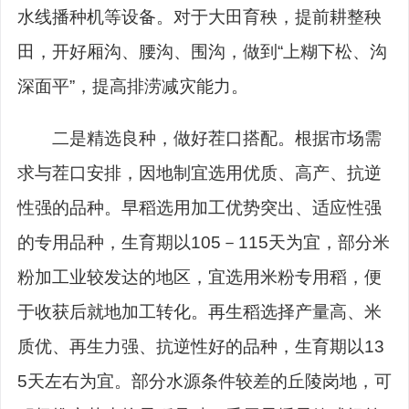
水线播种机等设备。对于大田育秧，提前耕整秧
田，开好厢沟、腰沟、围沟，做到
“
上糊下松、沟
深面平
”
，提高排涝减灾能力。
二是精选良种，做好茬口搭配。根据市场需
求与茬口安排，因地制宜选用优质、高产、抗逆
性强的品种。早稻选用加工优势突出、适应性强
的专用品种，生育期以
105
－
115
天为宜，部分米
粉加工业较发达的地区，宜选用米粉专用稻，便
于收获后就地加工转化。再生稻选择产量高、米
质优、再生力强、抗逆性好的品种，生育期以
13
5
天左右为宜。部分水源条件较差的丘陵岗地，可