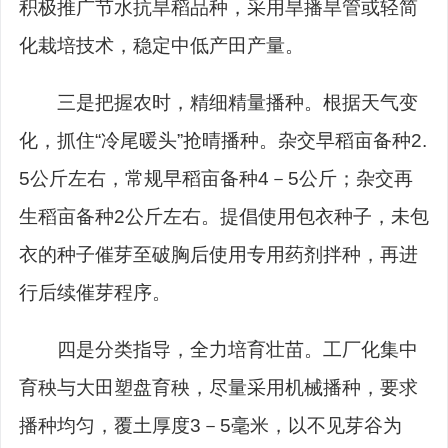
积极推广节水抗旱稻品种，采用旱播旱管或轻简
化栽培技术，稳定中低产田产量。
三是把握农时，精细精量播种。根据天气变
化，抓住
“
冷尾暖头
”
抢晴播种。杂交早稻亩备种
2.
5
公斤左右，常规早稻亩备种
4
－
5
公斤；杂交再
生稻亩备种
2
公斤左右。提倡使用包衣种子，未包
衣的种子催芽至破胸后使用专用药剂拌种，再进
行后续催芽程序。
四是分类指导，全力培育壮苗。工厂化集中
育秧与大田塑盘育秧，尽量采用机械播种，要求
播种均匀，覆土厚度
3
－
5
毫米，以不见芽谷为