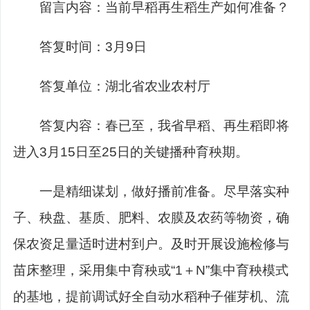
留言内容：
当前
早稻再生稻生产
如何准备
？
答复时间：
3
月
9
日
答复单位：湖北省农业农村厅
答复内容：春已至，我省早稻、再生稻即将
进入
3
月
15
日至
25
日的关键播种育秧期。
一是精细谋划，做好播前准备。尽早落实种
子、秧盘、基质、肥料、农膜及农药等物资，确
保农资足量适时进村到户。及时开展设施检修与
苗床整理，采用集中育秧或
“1
＋
N”
集中育秧模式
的基地，提前调试好全自动水稻种子催芽机、流