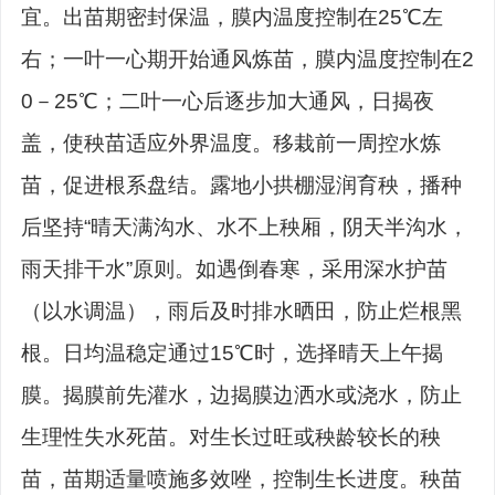
宜。出苗期密封保温，膜内温度控制在
25℃
左
右；一叶一心期开始通风炼苗，膜内温度控制在
2
0
－
25℃
；二叶一心后逐步加大通风，日揭夜
盖，使秧苗适应外界温度。移栽前一周控水炼
苗，促进根系盘结。露地小拱棚湿润育秧，播种
后坚持
“
晴天满沟水、水不上秧厢，阴天半沟水，
雨天排干水
”
原则。如遇倒春寒，采用深水护苗
（以水调温），雨后及时排水晒田，防止烂根黑
根。日均温稳定通过
15℃
时，选择晴天上午揭
膜。揭膜前先灌水，边揭膜边洒水或浇水，防止
生理性失水死苗。对生长过旺或秧龄较长的秧
苗，苗期适量喷施多效唑，控制生长进度。秧苗