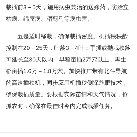
栽插前
3
－
5
天，施用病虫兼治的送嫁药，防治立
枯病、绵腐病、稻蓟马等病虫害。
五是适时移栽，确保栽插密度。机插秧秧龄
控制在
20
－
25
天，叶龄
3
－
4
叶；手插或抛栽秧龄
可延长至
30
天以内。早稻亩插
2
万穴以上，再生
稻亩插
1.6
万－
1.8
万穴。加快推广带有北斗导航
的高速插秧机，同步应用机插秧侧深施肥技术，
确保栽插质量。
要
根据实际苗情和天气情况，抢
抓农时，确保在最佳时令内完成栽插任务。