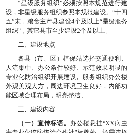
“
星级服务组织
”
必须按照本规范进行建
设，非星级服务组织参照本规范建设。
“
十四
五
”
末，粮食主产县建设
4
个及以上
“
星级服务
组织
”
，其它县市至少建设
2
个及以上。
二、建设地点
各县（市、区）植保站选择交通便利、
人流集中、办公条件较好、示范效果明显的
专业化防治组织开展建设。服务组织办公楼
外观美观大方，周边环境卫生良好，内部功
能区域合理布局，明亮整洁。
三、建设内容
（一）宣传标语。
办公楼悬挂
“XX
病虫
害专业化统防统治合作社
”
标牌外，还需选择