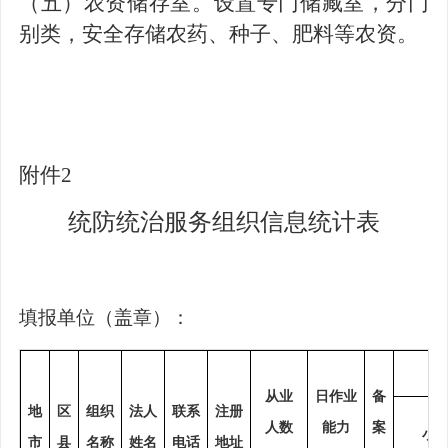
（五）农资储存室。设置专门储藏室，分门
别类，安全存储农药、种子、肥料等农资。
附件
2
统防统治服务组织信息统计表
填报单位（盖章）：
从业
日作业
备
地
区
组织
法人
联系
注册
人数
能力
案
小
市
县
名称
姓名
电话
地址