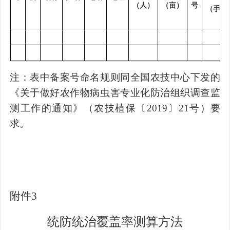
（人）
（亩）
号
（手、
注：表中备案号命名规则同全国农技中心下发的
《关于做好农作物病虫害专业化防治组织调查监
测工作的通知》（农技植保〔
2019
〕
21
号）要
求。
附件
3
统防统治覆盖率测算方法