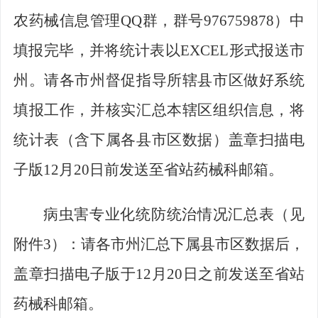
农药械信息管理
QQ
群，群号
976759878
）中
填报完毕，并将统计表以
EXCEL
形式报送市
州。请各市州督促指导所辖县市区做好系统
填报工作，并核实汇总本辖区组织信息，将
统计表（含下属各县市区数据）盖章扫描电
子版
12
月
20
日前发送至省站药械科邮箱。
病虫害专业化统防统治情况汇总表（见
附件
3
）：请各市州汇总下属县市区数据后，
盖章扫描电子版于
12
月
20
日之前发送至省站
药械科邮箱。