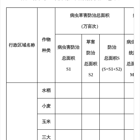
病虫草害防治总面积
病
（万亩次）
作物
草害
病虫害
行政区域名称
病虫害防治
防治
种类
防治
统防
总面积
总面积
S
总面积
总面积
S1
(S=S1+S2)
S2
M1
水稻
小麦
玉米
三大