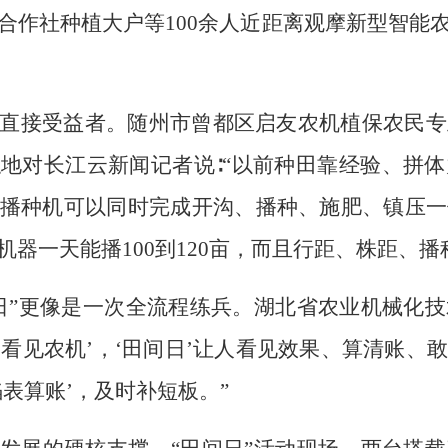
合作社种植大户等100余人近距离观摩新型智能
直接受益者。随州市曾都区启友农机植保农民专
地对长江云新闻记者说∶“以前种田靠经验、拼
播种机可以同时完成开沟、播种、施肥、镇压一
器一天能播100到120亩，而且行距、株距、播
日”更像是一次全流程练兵。湖北省农业机械化
人‘看见农机’，‘田间日’让人看见效果、算清账
表算账’，及时补短板。”