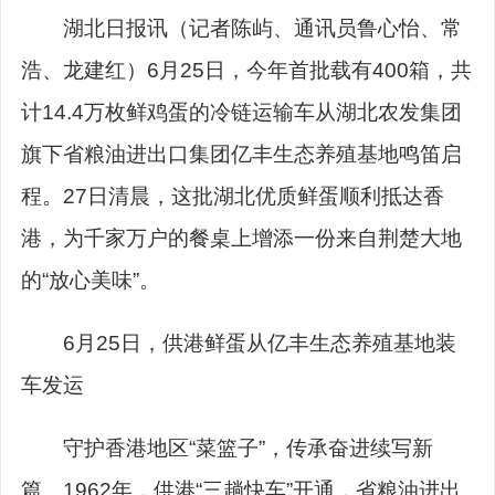
湖北日报讯（记者陈屿、通讯员鲁心怡、常
浩、龙建红）6月25日，今年首批载有400箱，共
计14.4万枚鲜鸡蛋的冷链运输车从湖北农发集团
旗下省粮油进出口集团亿丰生态养殖基地鸣笛启
程。27日清晨，这批湖北优质鲜蛋顺利抵达香
港，为千家万户的餐桌上增添一份来自荆楚大地
的“放心美味”。
6月25日，供港鲜蛋从亿丰生态养殖基地装
车发运
守护香港地区“菜篮子”，传承奋进续写新
篇。1962年，供港“三趟快车”开通，省粮油进出