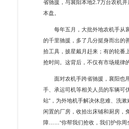
省驰援，与襄阳本地
2.7
万台农机并
本盘。
每年五月，大批外地农机手从
的千里驰援，多了几分挺身而出的善
拾工具，披星戴月赶来；有的轮番
抢时间。这背后，不仅有市场规律
面对农机手跨省驰援，襄阳也
手、承运司机等相关人员的车辆可
站”，为外地机手解决休息难、洗
闲置的厂房，收拾出床铺和厨房，
障……“你帮我们抢收，我们护你周