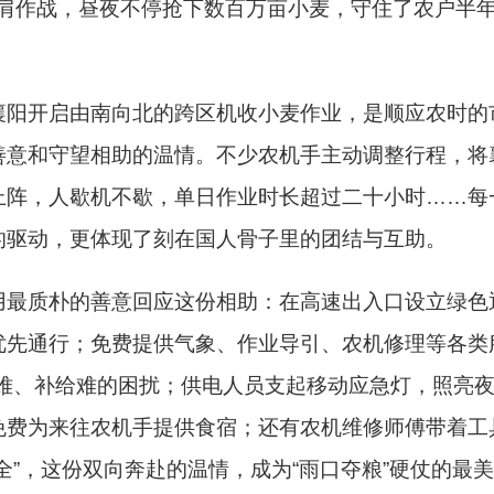
肩作战，昼夜不停抢下数百万亩小麦，守住了农户半
襄阳开启由南向北的跨区机收小麦作业，是顺应农时的
意和守望相助的温情。不少农机手主动调整行程，将襄
上阵，人歇机不歇，单日作业时长超过二十小时……
每
的驱动，更体现了刻在国人骨子里的团结与互助。
用最质朴的善意回应这份相助：在高速出入口设立绿色
优先通行；免费提供气象、作业导引、农机修理等各类
漱难、补给难的困扰；供电人员支起移动应急灯，照亮
免费为来往农机手提供食宿；还有农机维修师傅带着工
全”，这份双向奔赴的温情，成为“雨口夺粮”硬仗的最