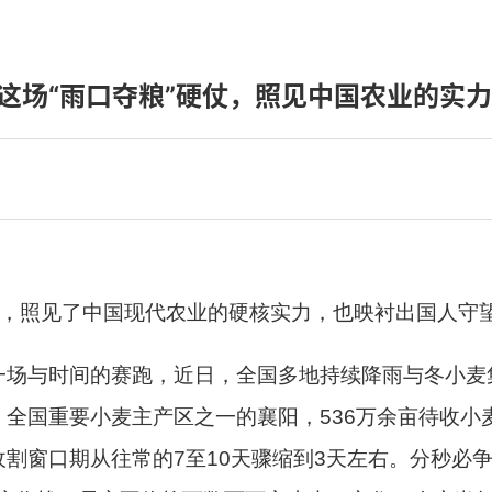
]这场“雨口夺粮”硬仗，照见中国农业的实
仗，照见了中国现代农业的硬核实力，也映衬出国人守
一场与时间的赛跑，近日，全国多地持续降雨与冬小麦
、全国重要小麦主产区之一的襄阳，
536
万余亩待收小
收割窗口期从往常的
7
至
10
天骤缩到
3
天左右。
分秒必