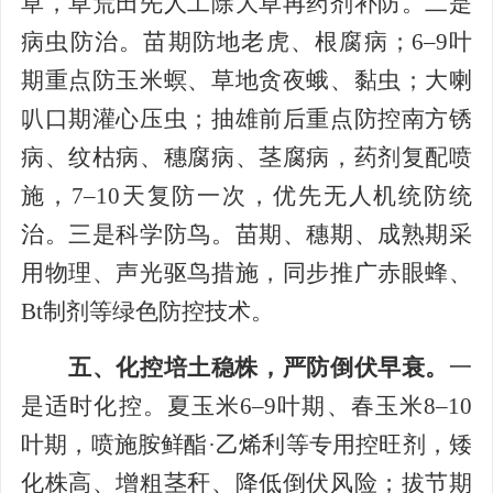
草，草荒田先人工除大草再药剂补防。二是
病虫防治。苗期防地老虎、根腐病；6–9叶
期重点防玉米螟、草地贪夜蛾、黏虫；大喇
叭口期灌心压虫；抽雄前后重点防控南方锈
病、纹枯病、穗腐病、茎腐病，药剂复配喷
施，7–10天复防一次，优先无人机统防统
治。三是科学防鸟。苗期、穗期、成熟期采
用物理、声光驱鸟措施，同步推广赤眼蜂、
Bt制剂等绿色防控技术。
五、化控培土稳株，严防倒伏早衰。
一
是适时化控。夏玉米6–9叶期、春玉米8–10
叶期，喷施胺鲜酯·乙烯利等专用控旺剂，矮
化株高、增粗茎秆、降低倒伏风险；拔节期