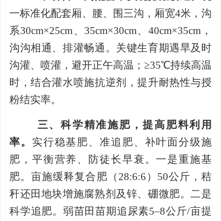
一标准化配套厢、腰、围三沟，厢宽4米，沟
系30cm×25cm、35cm×30cm、40cm×35cm，
沟沟相通、排灌畅通。关键生育期遇旱及时
沟灌、喷灌，避开正午高温；≥35℃持续高温
时，结合灌水喷施抗逆剂，提升耐热性与授
粉结实率。
三、科学精准施肥，提高肥料利用
率。
实行稳基肥、准追肥、补叶面分级施
肥，平衡营养、防徒长早衰。一是重施基
肥。亩施缓释复合肥（28:6:6）50公斤，秸
秆还田地块增施腐熟剂及锌、硼微肥。二是
科学追肥。弱苗田苗期追尿素5–8公斤/亩提