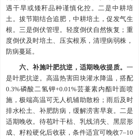
遇干旱或矮秆品种谨慎化控。二是中耕培
土。拔节期结合追肥，中耕培土，促发气生
根。三是倒伏管理。轻度倒伏自然恢复；重
度倒伏及时培土、压实根系，清理病弱株，
防病蔓延。
六、补施叶肥抗逆，适期晚收提质。
一
是叶肥抗逆。高温热害田块灌水降温，搭配
0.3%磷酸二氢钾+0.01%芸薹素内酯叶面喷
施，极端高温可无人机辅助散粉；雨后及时
排水松土、补肥防病，缓解涝害早衰。二是
适期晚收。待苞叶干枯、乳线消失、黑层形
成、籽粒硬化后收获，条件适宜可晚收7–10