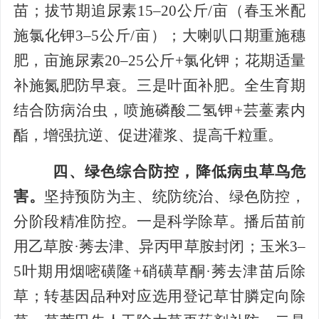
苗；拔节期追尿素15–20公斤/亩（春玉米配
施氯化钾3–5公斤/亩）；大喇叭口期重施穗
肥，亩施尿素20–25公斤+氯化钾；花期适量
补施氮肥防早衰。三是叶面补肥。全生育期
结合防病治虫，喷施磷酸二氢钾+芸薹素内
酯，增强抗逆、促进灌浆、提高千粒重。
四、绿色综合防控，降低病虫草鸟危
害。
坚持预防为主、统防统治、绿色防控，
分阶段精准防控。一是科学除草。播后苗前
用乙草胺·莠去津、异丙甲草胺封闭；玉米3–
5叶期用烟嘧磺隆+硝磺草酮·莠去津苗后除
草；转基因品种对应选用登记草甘膦定向除