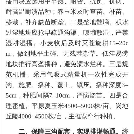
播田块应选用中早熟、耐密、抗倒、抗病、
耐高温耐渍品种；春玉米及时查苗、补苗、
移栽，补齐缺苗断垄。二是整地散墒。积水
过湿地块应抢早疏通沟渠、晾墒散湿，严禁
湿耕湿播。小麦收后及时灭茬旋耕15–20c
m，做到地平土碎、无残茬杂草。低洼易涝
地块推行高垄播种，避免渍水烂种。三是规
范机播。采用气吸式精量机一次性完成开
沟、施肥、播种、覆土、镇压。播种深度3–
5cm，种肥间隔7–10cm，严防烧苗。四是合
理密植。平原夏玉米4500–5000株/亩、岗地
丘陵4000–4500株/亩，主推宽窄行种植。
二、保障三沟配套，实现排灌畅通。
统