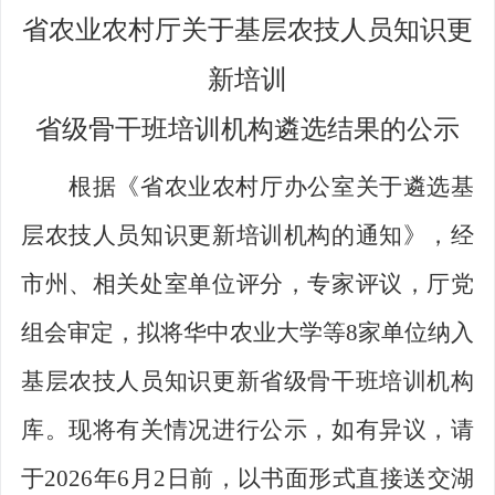
省农业农村厅
关于
基层农技人员知识更
新培训
省级骨干班培训机构遴选结果
的公示
根据《
省农业农村厅办公室关于遴选基
层农技人员知识更新培训机构
的通知
》
，
经
市州、相关处室单位评分，专家
评议
，
厅党
组会审定，
拟
将华中农业大学等
8
家单位纳入
基层农技人员知识更新省级骨干班培训机构
库
。现将有关情况
进行公示，如有异议，请
于
202
6
年
6
月
2
日前，以书面形式直接送交湖