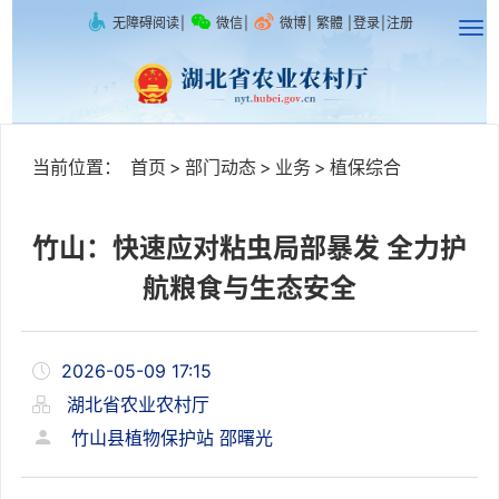
无障碍阅读
|
微信
|
微博
|
繁體
|
登录
|
注册
当前位置：
首页
>
部门动态
>
业务
>
植保综合
竹山：快速应对粘虫局部暴发 全力护
航粮食与生态安全
2026-05-09 17:15
湖北省农业农村厅
竹山县植物保护站 邵曙光