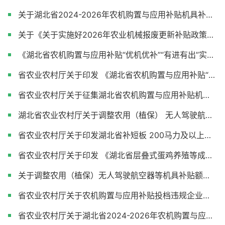
关于湖北省2024-2026年农机购置与应用补贴机具补贴额一览表（2026年调整）和2026年第一批农机购置补贴投档产品形式审核情况的公示
关于《关于实施好2026年农业机械报废更新补贴政策的通知》的公示
《湖北省农机购置与应用补贴“优机优补”“有进有出”实施方案》政策解读
省农业农村厅关于印发 《湖北省农机购置与应用补贴“优机优补” “有进有出”实施方案》的通知
省农业农村厅关于征集湖北省农机购置与应用补贴机具品目档次意见建议的通知
湖北省农业农村厅关于调整农用（植保） 无人驾驶航空器等机具补贴额一览表的通告
省农业农村厅关于印发湖北省补短板 200马力及以上无级变速高端智能拖拉机 购置与应用补贴实施方案的通知
省农业农村厅关于印发 《湖北省层叠式蛋鸡养殖等成套设施 装备补贴试点实施方案》的通知
关于调整农用（植保）无人驾驶航空器等机具补贴额一览表的公示
省农业农村厅关于农机购置与应用补贴投档违规企业处理情况的通报
省农业农村厅关于湖北省2024-2026年农机购置与应用补贴机具补贴额一览表（2025年第二次调整）的通告