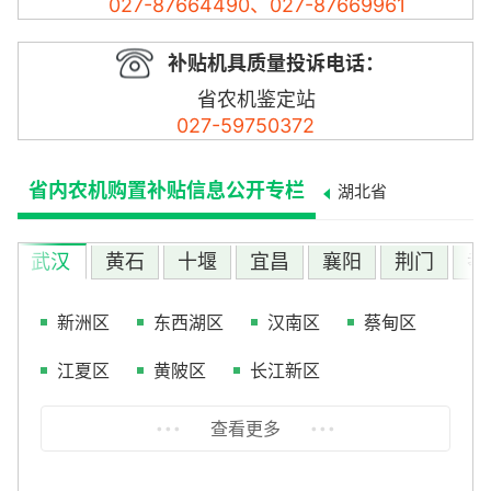
027-87664490、027-87669961
补贴机具质量投诉电话：
省农机鉴定站
027-59750372
省内农机购置补贴信息公开专栏
湖北省
武汉
黄石
十堰
宜昌
襄阳
荆门
孝
新洲区
东西湖区
汉南区
蔡甸区
江夏区
黄陂区
长江新区
查看更多