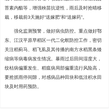
苔素内酯等，增强秧苗抗逆性，雨后及时抢晴移
栽，移栽前3天施好“送嫁肥”和“送嫁药”。
强化监测预警，做好病虫防控。
重点做好鄂
东、江汉平原早稻区一代二化螟防控工作，密切
关注稻蓟马、稻飞虱及其传播的南方水稻黑条矮
缩病等病毒病发生情况。暴雨过后田间湿度大，
纹枯病偏重发生、稻瘟病局部偏重流行风险高，
要抢抓雨停间隙，对感病品种田块和低洼积水田
块及时用药预防。