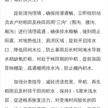
提前清沟理墒，确保排灌通畅。
立即组织动
员农户对稻田及秧田四周“三沟”（围沟、腰沟、
厢沟）进行清理疏通，确保排水顺畅，做到雨止
田露。对地势低洼、易涝区域，提前开启排水
口，降低田间水位，防止暴雨后长时间淹水导致
水稻缺氧烂根。对处于秧田期的中稻，提前加固
育秧棚架，疏通棚周排水沟，防止棚内积水。
加强分类指导，减轻涝渍危害。
早稻、再生
稻雨后及时排干田间积水，保持3－5厘米浅水
层，促进根系恢复活力。对受淹时间较长的田