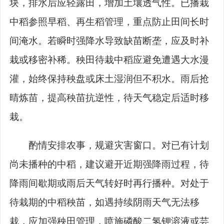
块，排水后应轻露田，增加土壤透气性。已播栽
中稻参照早稻、再生稻管理，重点防止田间长时
间淹水。若瞬时强降水导致缺苗断垄，应及时补
栽或移密补稀。秧田待栽中稻应避免遭遇大水漫
灌，始终保持秧盘或床土湿润但不积水。雨后抢
晴炼苗，提高秧苗抗逆性，待天气稳定后适时移
栽。
酌情安排农事，规避灾害窗口。
对已有计划
尚未播种的中稻，建议避开近期强降雨过程，待
降雨间歇期或雨后天气转好时再行播种。对处于
待栽期的中稻秧苗，如遇持续阴雨天气无法移
栽，应加强秧田管理，喷施磷酸二氢钾溶液或芸