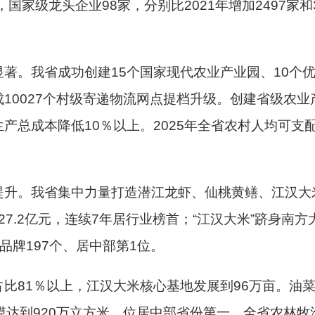
，国家级龙头企业98家，分别比2021年增加2497家
著。我省成功创建15个国家现代农业产业园、10个
0027个村级寄递物流网点提档升级。创建省级农业产
总成本降低10％以上。2025年全省农村人均可支配收
提升。我省集中力量打造潜江龙虾、仙桃黄鳝、江汉大
值527.2亿元，连续7年居行业榜首；“江汉大米”跻身南
志品牌197个、居中部第1位。
比81％以上，江汉大米核心基地发展到96万亩。油
模达到920万立方米，位居中部省份第一。全省农林牧渔