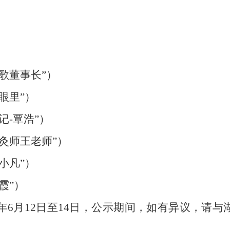
歌董事长
”
）
眼里
”
）
记
-
覃浩
”
）
灸师王老师
”
）
小凡
”
）
霞
”
）
年
6
月
12
日至
14
日，公示期间，如有异议，请与