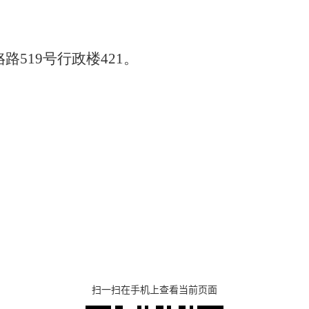
珞路
519
号行政楼
421
。
扫一扫在手机上查看当前页面