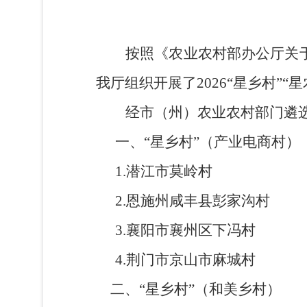
按照《农业农村部办公厅关
我厅组织开展了
202
6
“
星乡村
”“
星
经
市（州）农业农村部门
遴
一、
“星乡村”（产业电商村）
1.
潜江市莫岭
村
2.
恩施州咸丰县彭家沟
村
3.
襄阳市襄州区下冯
村
4.
荆门市京山市麻城
村
二、“星乡村”（和美乡村）