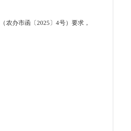
（农办市
函
〔
2025
〕
4
号
）
要求，