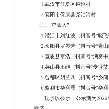
1.
武汉市江夏区锦绣村
2.
襄阳市保康县尧治河村
三、“星农人”
1.
潜江市
刘红波
（抖音号
“
晓飞
2.
长阳县罗琴芳（抖音号
“
青山
3.
宣恩县覃浩（抖音号
“
酒窝书
4.
英山县王维（抖音号
“
专业艾
5.
曾都区胡孟凡（抖音号
“
乡间
6.
监利市毕利霞（抖音号
“
毕利
现予以公示
，
公示期为
202
6
联系。