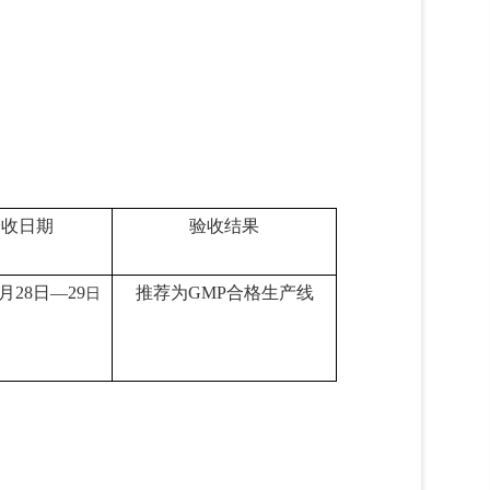
验收日期
验收结果
月
28
日
—29
推荐为
GMP
合格生产线
日