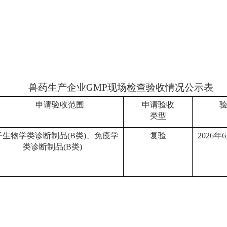
兽药生产企业
GMP
现场检查验收情况公示表
申请验收范围
申请验收
类型
子生物学类诊断制品
(B
类
)
、免疫学
复验
2026
年
6
类诊断制品
(B
类
)