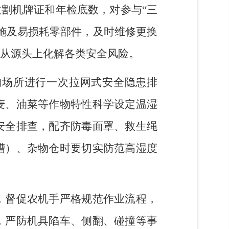
收割机牌证和年检底数，对参与
“
三
施及易损耗零部件，及时维修更换
从源头上化解各类安全风险。
的
场所进行一次拉网式
安全隐患排
麦、油菜等作物特性科学设定温湿
安全排查，配齐防毒面罩
、救生绳
槽）
、杂物仓
时要切实防范
高湿度
，督促农机手严格规范作业流程，
，严防机具陷车、侧翻、碰撞等事