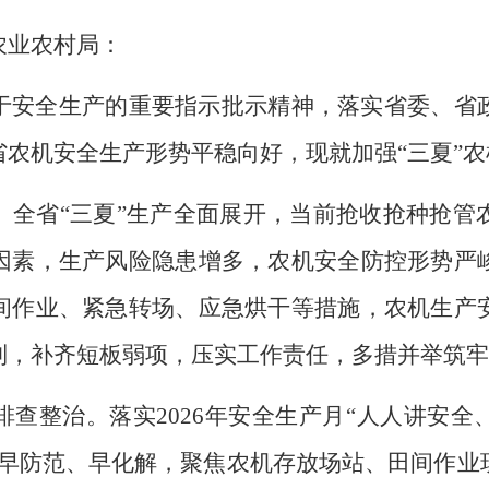
农业农村局：
于安全生产的重要指示批示精神，落实省委
、
省
省农机安全生产形势平稳向好，现就
加强
“
三夏
”
农
。
全省
“
三夏
”
生产全面展开，
当前
抢收抢种
抢管
因素，生产风险隐患增多，农机安全防控形势严
间作业、紧急转场、应急烘干等措施，农机生产
制
，补齐短板弱项，压实工作责任，多措并举筑牢
排查整治。
落实
2026
年安全生产月
“
人人讲安全
早防范、早化解，聚焦农机存放场站、田间作业