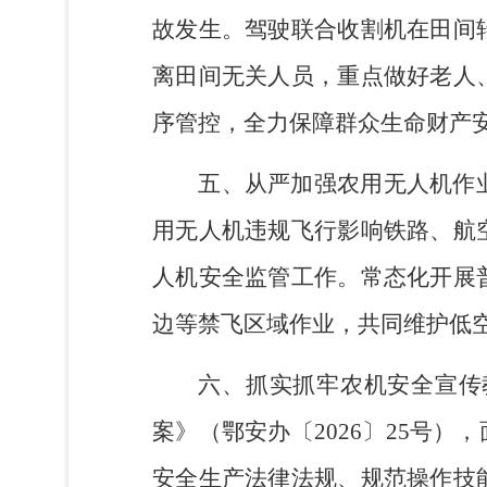
故发生。
驾驶
联合
收割机在
田间
离田间无关人员，重点做好老人
序管控，全力保障群众生命财产
五
、
从严
加强
农用无人机
作
用无人机违规飞行影响铁路、航
人机安全监管工作。常态化开展
边等禁飞区域作业，共同维护低
六
、
抓实抓牢农机安全宣传
案
》（
鄂安办
〔
2026
〕
25
号），
安全生产法律法规、规范操作技