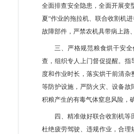
全面排查安全隐患
，全面开展变
夏
”
作业的拖拉机、联合收割机进
故障部件，严禁农机具带病上路
三
、
严格规范粮食烘干安全
查，组织专人上门督促提醒
。
指
度和作业时长，落实烘干前清杂
等防护设施，严防火灾、设备故
积粮产生的
有毒气体窒息风险，
四
、
精准
做好
联合收割机等
杜绝疲劳驾驶、违规作业，合理