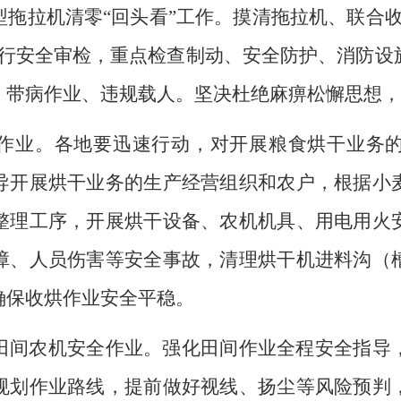
型拖拉机清零
“
回头看
”
工作。
摸清拖拉机、联合
行安全审检，重点检查制动、安全防护、消防设
、带病作业
、违规载人
。坚决杜绝麻痹松懈思想，
作业。
各地要迅速行动，
对
开展
粮食
烘干业务
导开展烘干业务的生产经营组织和农户，根据小
整理工序，开展烘干设备、农机机具、用电用火
障、人员伤害等安全事故，清理烘干机进料沟（
确保收烘作业安全平稳。
田间农机安全作业。
强化田间作业全程安全指导
规划作业路线，提前做好视线、扬尘等风险预判