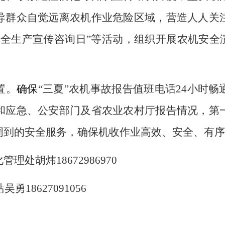
导群众自觉远离农机作业危险区域，营造人人关
安全生产宣传咨询日
”
等活动，
组织开展农机安全
置。
确保
“
三夏
”
农机事故报告值班电话
24
小时畅
和应急、公安部门及省农业农村厅报告情况，
第
周到的安全服务，确保机收作业高效、安全、有序
化管理处胡炜
18672986970
站吴勇
18627091056