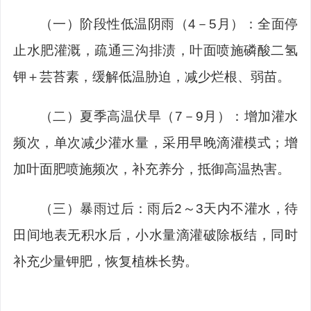
（一）
阶段性低温阴雨（
4
－
5
月）
：全面停
止水肥灌溉，疏通三沟排渍，叶面喷施磷酸二氢
钾＋芸苔素，缓解低温胁迫，减少烂根、弱苗。
（二）
夏季高温伏旱（
7
－
9
月）
：增加灌水
频次，单次减少灌水量，采用早晚滴灌模式；增
加叶面肥喷施频次，补充养分，抵御高温热害。
（三）
暴雨过后
：雨后
2
～
3
天内不灌水，待
田间地表无积水
后，小水量滴灌破除板结，同时
补充少量钾肥，恢复植
株
长势。