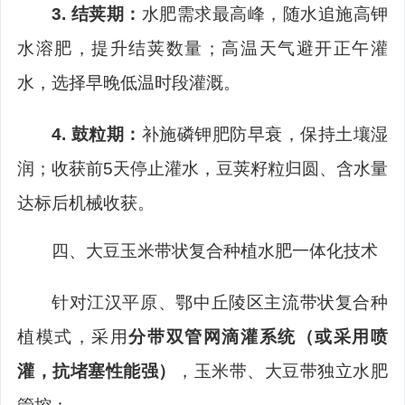
3.
结荚期：
水肥需求最高峰，随水追施高钾
水溶肥，提升结荚数量；高温天气避开正午灌
水，选择早晚低温时段灌溉。
4.
鼓粒期：
补施磷钾肥防早衰，保持土壤湿
润；收获前
5
天停止灌水，豆荚籽粒归圆、含水量
达标后机械收获。
四、
大豆玉米带状复合种植水肥一体化技术
针对江汉平原、鄂中丘陵区主流带状复合种
植模式，采用
分带双管网滴灌系统（或采用喷
灌，抗堵塞性能强）
，玉米带、大豆带独立水肥