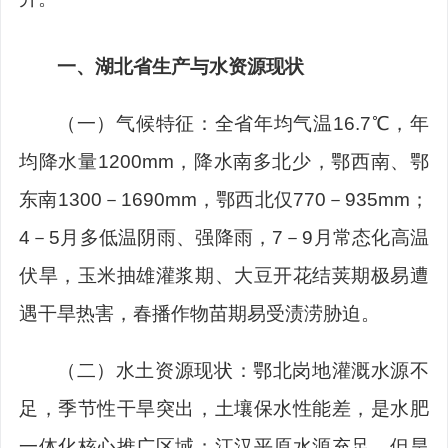
一、
湖北省生产与水资源现状
（一）
气候特征
：
全省年均气温
16.7℃
，年
均降水量
1200mm
，降水南多北少，鄂西南、鄂
东南
1300
－
1690mm
，鄂西北仅
770
－
935mm
；
4
－
5
月多低温阴雨、强降雨，
7
－
9
月常态化高温
伏旱，玉米抽雄灌浆期、大豆开花结荚期极易遭
遇干旱热害，春播作物苗期易受渍涝胁迫。
（二）水土资源现状：
鄂北岗地灌溉水源不
足，季节性干旱突出，土壤保水性能差，是水肥
一体化核心推广区域；江汉平原水源充足，但旱