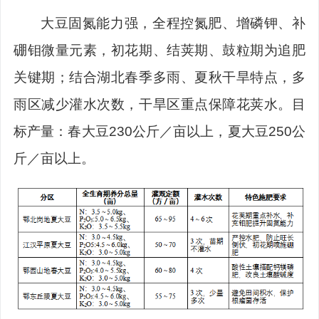
大豆固氮能力强，全程控氮肥、增磷钾、补
硼钼微量元素，初花期、结荚期、鼓粒期为追肥
关键期；结合湖北春季多雨、夏秋干旱特点，多
雨区减少灌水次数，干旱区重点保障花荚水。目
标产量：春大豆
230
公斤／亩以上，夏大豆
250
公
斤／亩以上。