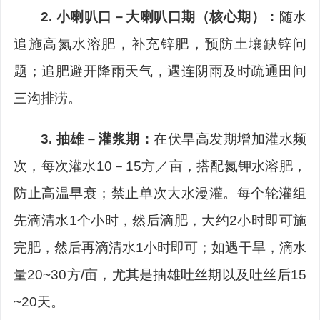
2.
小喇叭口－大喇叭口期（核心期）：
随水
追施高氮水溶肥，补充锌肥，预防土壤缺锌问
题；追肥避开降雨天气，遇连阴雨及时疏通田间
三沟排涝。
3.
抽雄－灌浆期：
在伏旱高发期增加灌水频
次，每次灌水
10
－
15
方／亩，搭配氮钾水溶肥，
防止高温早衰；禁止单次大水漫灌。
每个轮灌组
先滴清水
1
个小时，然后滴肥，大约
2
小时即可施
完肥，然后再滴清水
1
小时即可；如遇干旱，滴水
量
20~30
方
/
亩，尤其是抽雄吐丝期以及吐丝后
15
~20
天。