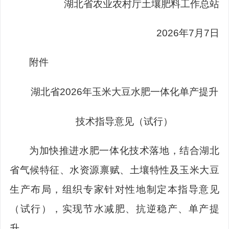
湖北
省
农业农村厅土壤肥料
工作总站
202
6
年
7
月
7
日
附件
湖北省
2026
年玉米大豆水肥一体化单产提升
技术指导意见（试行）
为加快
推进水肥一体化技术落地，结合湖北
省气候特征、水资源禀赋、土壤特性及玉米大豆
生产布局，
组织专家
针对性地制定本指导意见
（试行）
，实现节水减肥、抗逆稳产、单产提
升。