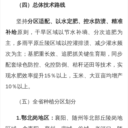
（
四
）
总体技术路线
坚持
分区适配、以水定肥、控水防渍、精准
补给
原则，干旱区域以节水补墒、分次追肥为
主，多雨平原丘陵区域以控灌排渍、减少灌水频
次为主；基肥重长效、追肥抓关键生育期，同步
配套绿色防控、化控防倒、秸秆还田等技术，实
现水肥效率提升
15
％以上，玉米、大豆亩均增产
10
％以上。
（
五
）
全省种植分区划分
1.
鄂北岗地区
：
襄阳、随
州等北部丘陵岗地