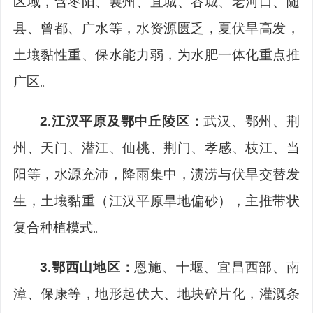
区域，含枣阳、襄州、宜城、谷城、老河口、随
县、曾都、广水等，水资源匮乏，夏伏旱高发，
土壤黏性重、保水能力弱，为水肥一体化重点推
广区。
2.
江汉平原及鄂中丘陵区：
武汉、鄂州、荆
州、天门、潜江、仙桃、荆门、孝感、枝江、当
阳等，水源充沛，降雨集中，渍涝与伏旱交替发
生，土壤黏重（江汉平原旱地偏砂），主推带状
复合种植模式。
3.
鄂西山地区：
恩施、十堰、宜昌西部、南
漳、保康等，地形起伏大、地块碎片化，灌溉条