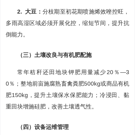
2.
大豆
：
分枝期至初花期喷施烯效唑控旺，
多雨高湿区域必须开展化控，缩短节间，提升抗
倒能力。
（三）
土壤改良与有机肥配施
常年秸秆还田地块钾肥用量减少
20
％
—3
0
％；整地前亩施腐熟畜禽粪肥
500kg
或商品有机
肥
150
kg
，提升土壤保水保肥能力；冷浸田、黏
重田块增施硅肥，改善土壤透气性。
（四）
设备运维管理