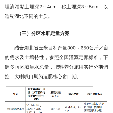
埋滴灌黏土埋深
2
～
4cm
，砂土埋深
3
～
5cm
，以
适配湖北不同的土质。
（三）
分区水肥定量方案
结合湖北
省
玉米目标产
量
300
～
650
公斤／亩
的需求及土壤特性，参照全国灌溉定额标准，下
调多雨区域灌水总量，肥料养分
施用实行分期调
控，大喇叭口期为追肥核心窗口期。