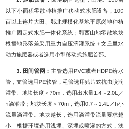
以下小面积零散种植推广移动式水肥
设备，
100
亩以上连片大田、鄂北规模化基地
平原岗地种植
推广固定式水肥一体
化
系统；鄂西山地零散地块
根据地形落差采用重力自压滴灌系统＋文丘里水
动力施肥器或者选用小型移动式施肥首部。
3.
田间管网：
主管选用
PVC
或者
HDPE
给水
管，支管选用
PE
软管，毛管选用贴片式抗虫咬滴
灌带。地块长度＜
70m
，选用出水量
1.4
～
2.0L
／
h
滴灌带；地块长度＞
70m
，选用
0.7
～
1.4L
／
h
小
流量滴灌带。地块越长，选用滴灌带流量要求越
小。根据环境选用浅埋、深埋或喷灌的方式，浅