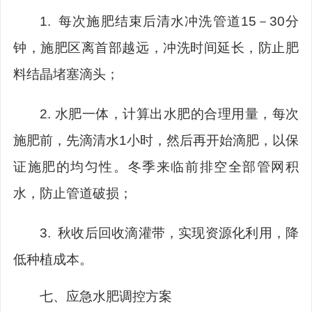
1.
每次施肥结束后清水冲洗管道
15
－
30
分
钟，施肥区离首部越远，冲洗时间延长，防止肥
料结晶堵塞滴头；
2.
水肥一体，计算出水肥的合理用量，每次
施肥前，先滴清水
1
小时，然后再开始滴肥，以保
证施肥的均匀性。
冬季来临前排空全部管网积
水，防止管道破损；
3.
秋收后回收滴灌带，实现资源化利用，降
低种植成本。
七、
应急水肥调控方案