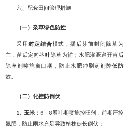
六、
配套田间管理措施
（一）
杂草绿色防控
采用
封定结合
模式，播后芽前封闭除草为
主，苗后定向茎叶除草为辅；水肥灌溉避开苗后
除草剂喷施窗口期，防止水肥冲刷药剂降低防
效。
（二）
化控防倒伏
1.
玉米
：
6
－
8
展叶期喷施控旺剂，前期严控
氮肥，防止雨水充足导致植株徒长倒伏；