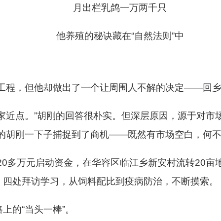
月出栏乳鸽一万两千只
他养殖的秘诀藏在“自然法则”中
跑工程，但他却做出了一个让周围人不解的决定——回
家近点。”胡刚的回答很朴实。但深层原因，源于对市
锐的胡刚一下子捕捉到了商机——既然有市场空白，何
出20多万元启动资金，在华容区临江乡新安村流转20亩
，四处拜访学习，从饲料配比到疫病防治，不断摸索。
上的“当头一棒”。