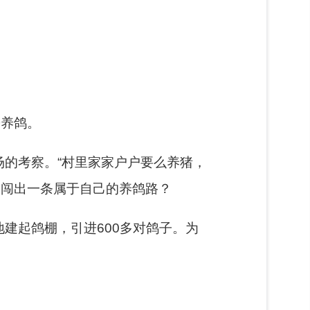
乡养鸽。
场的考察。
“村里家家户户要么养猪，
不闯出一条属于自己的养鸽路？
地建起鸽棚，引进600多对鸽子。为