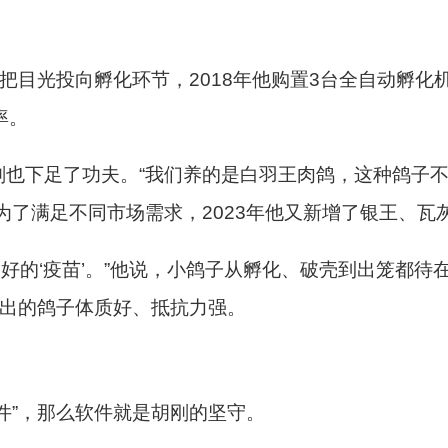
把目光投向孵化环节，2018年他购置3台
全自动孵化
率。
刚也下足了功夫。“我们养的是白羽王肉鸽，这种鸽子
为了满足不同市场需求，2023年他又新增了
银王
、瓦
最好的‘疫苗’。”他说，小鸽子从孵化、破壳到出笼都待
养出的鸽子体质好、抵抗力强。
件”，那么软件就是胡刚的坚守。