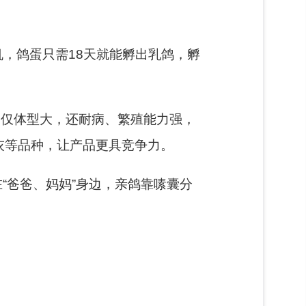
机
，鸽蛋只需18天就能孵出乳鸽，孵
不仅体型大，还耐病、繁殖能力强，
灰等品种，让产品更具竞争力。
在“爸爸、妈妈”身边，亲鸽靠
嗉囊
分