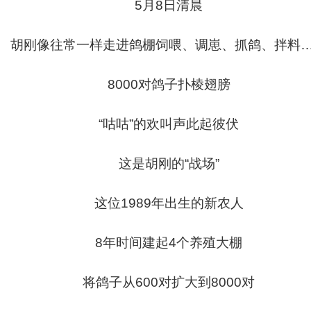
5月8日清晨
胡刚
像往常一样走进鸽棚
饲喂、调崽、抓鸽、拌料
8000
对鸽子扑棱翅膀
“咕咕”的欢叫声此起彼伏
这是
胡刚
的“战场”
这位1989年出生的新农人
8年时间建起4个养殖大棚
将鸽子从600对扩大到8000对