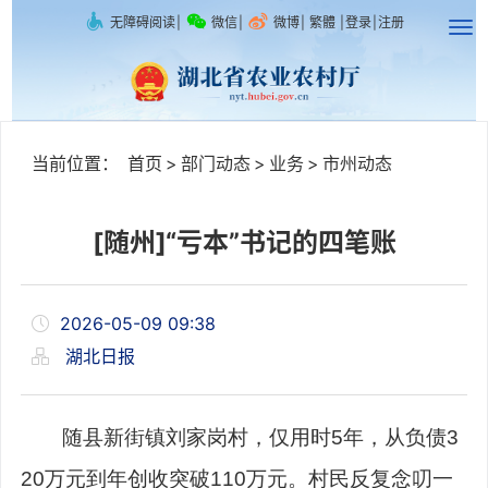
无障碍阅读
|
微信
|
微博
|
繁體
|
登录
|
注册
当前位置：
首页
>
部门动态
>
业务
>
市州动态
[随州]“亏本”书记的四笔账
2026-05-09 09:38
湖北日报
随县新街镇刘家岗村，仅用时5年，从负债3
20万元到年创收突破110万元。村民反复念叨一