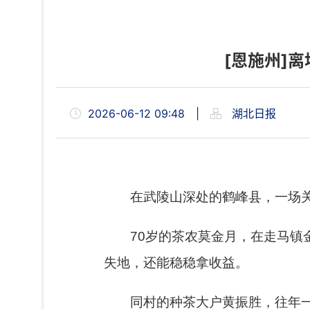
[恩施州]离
2026-06-12 09:48
|
湖北日报
在武陵山深处的鹤峰县，一场
70岁的茶农莫金月，在走马
失地，还能稳稳拿收益。
同村的种茶大户黄振胜，往年一