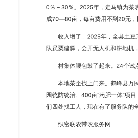
0％－30％。2025年，走马镇
成70—80亩，每亩费用不到20元，
收入增了。2025年，全县土
队员粟建辉，会开无人机和耕地机
村集体腰包鼓了起来。24个试
本地茶企找上门来。鹤峰县万民
园统防统治、400亩“药肥一体”项
们四处找工人，现在有了服务队的
织密联农带农服务网