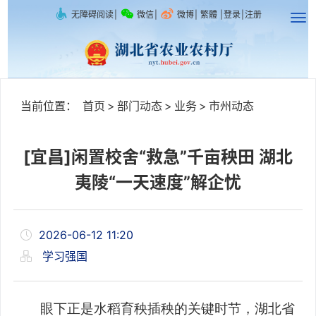
无障碍阅读
|
微信
|
微博
|
繁體
|
登录
|
注册
当前位置：
首页
>
部门动态
>
业务
>
市州动态
[宜昌]闲置校舍“救急”千亩秧田 湖北
夷陵“一天速度”解企忧
2026-06-12 11:20
学习强国
眼下正是水稻育秧插秧的关键时节，湖北省