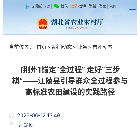
无障碍阅读
|
微信
|
微博
|
繁體
|
登录
|
注册
当前位置：
首页
>
部门动态
>
业务
>
市州动态
[荆州]锚定“全过程” 走好“三步
棋”——江陵县引导群众全过程参与
高标准农田建设的实践路径
2026-06-12 13:49
荆楚网