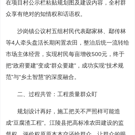
在项目村公示栏粘贴规划图及建设内容，全村群
众享有绝对的知情权和话语权。
沙岗镇公议村五组村民代表鄢家林、鄢传林
等4人牵头盘活长期闲置农田，整治后统一流转给
市场主体经营，实现村民每亩增收500元，终于
把“政府要建”变成“群众要建”，成功实现“技术规
范”与“乡土智慧”的深度融合。
二、过程共管：工程质量群众盯
规划设计再好，施工把关不严照样可能造
成“豆腐渣工程”。江陵县把高标准农田建设的监
督权、评价权原原本本交还给群众，让群众的眼