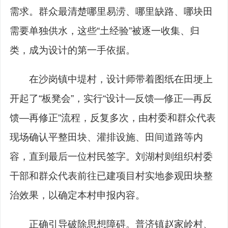
需求。群众最清楚哪里易涝、哪里缺路、哪块田
需要单独供水，这些“土经验”被逐一收集、归
类，成为设计的第一手依据。
在沙岗镇中堤村，设计师带着图纸在田埂上
开起了“板凳会”，实行“设计—反馈—修正—再反
馈—再修正”流程，反复多次，由村委和群众代表
现场确认平整田块、灌排设施、田间道路等内
容，直到最后一位村民签字。刘湖村则组织村委
干部和群众代表前往已建项目村实地参观田块整
治效果，以确定本村申报内容。
正确引导破除思想障碍。普济镇赵家岭村、