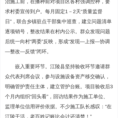
治施工前，在播种前对项目区各村强调控种，要
求村委宣传到户。每月固定1－2天“质量监督
日”，联合乡镇驻点干部集中巡查，建立问题清单
逐项销号，整改结果在村内公示。群众发现问题
后统一向村“两委”反映，形成“发现—上报—协调
—整改—反馈”闭环。
嵌入重要环节。江陵县坚持验收环节邀请群
众代表列席会议，参与设施设备资产移交确认，
明确管护责任主体，建立管护台账。项目验收后3
个月内组织“回头看”，回访结果作为施工单位、
监理单位信用评价依据。不少施工队长感叹：“在
江陵干活，老百姓记账比会计还清楚！”