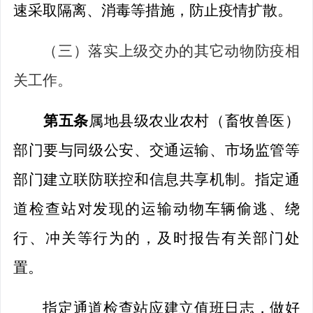
速采取隔离、消毒等措施，防止疫情扩散。
（三）落实上级交办的其它动物防疫相
关工作。
第五条
属
地县级农业农村（畜牧兽医）
部门要与同级公安、交通运输、市场监管等
部门建立联防联控和信息共享机制。
指定通
道
检查站
对发现的
运输动物车辆
偷逃、绕
行、
冲关
等行为
的
，及时报告
有关
部门处
置
。
指定通道
检查站
应建立值班日志，做好