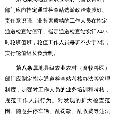
部门应向指定通道
检查站
选派
政治素质好、
责任意识强、业务素质精的工作人员
在指定
通道
检查站
值守
。
指定通道
检查站
实行
24
小
时
轮班
值班，
轮值
工作人员每班不少于
2
名，
实行
轮值组长
负责制。
第八条
属
地县级农业农村（畜牧兽医）
部门应制定指定通道
检查站
考核办法等管理
制度，加强对工作人员的业务培训和考核，
规范工作人员行为。对发现的扩
大检查
范
围、随意拦停车辆、乱罚款、乱收费等违法