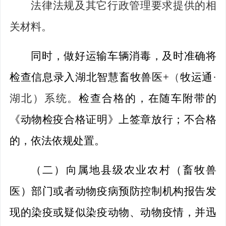
法律法规及其它行政管理要求提供的相
关材料。
同时，做好运输车辆消毒，及时准确将
检查
信息录入湖北智慧畜牧兽医
+
（
牧
运通
·
湖北）系统。
检查
合格的，在随车附带的
《动物检疫合格证明》上签章放行；不合格
的，依法依规处置。
（二）
向属
地
县级
农业农村
（畜牧兽
医）
部门或者动物疫病预防控制机构报告发
现的染疫
或疑似
染疫动物
、
动物疫情，并迅