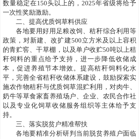
数量稳定在
150
头以上的，
2025
年省级将给予
一次性奖励激励。
二、
提高优质饲草料供应
各
地要用好用足粮改饲、秸秆综合利用等
政策，对新建、改扩建
500
立方米及以上容积
的青贮窖、干草棚，以及单户收贮
50
吨以上秸
秆饲料的重点给予支持，进一步降低收储成
本，促进养殖节本增效。提高秸秆饲料化水
平，完善全省秸秆收储体系建设，鼓励探索实
施农作物秸秆与优质饲草混
贮
利用，对肉牛、
奶牛等草食家畜养殖场户、企
业、农民合作社
以及专业化饲草收储服务组织等主体给予支
持。
三、
落实脱贫户精准帮扶
各地要精准分析研判当前脱贫养殖户面临