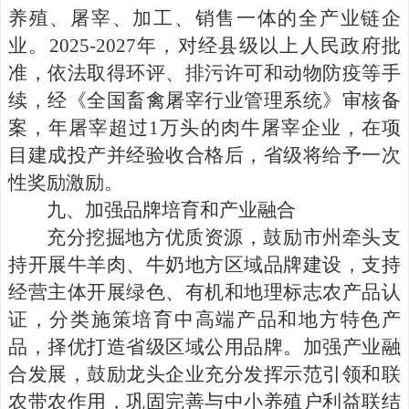
养殖、屠宰、加工、销售一体的全产业链企
业。
2025-2027
年，对经县级以上人民政府批
准，依法取得环评、排污许可和动物防疫等手
续，经《全国畜禽屠宰行业管理系统》审核备
案，年屠宰超过
1
万头的肉牛屠宰企业，
在项
目建成投产并经验收合格后，省级将给予一次
性奖励激励。
九、
加强品牌培育和产业融合
充分挖掘地方优质资源，
鼓励
市州
牵头
支
持开展牛羊肉、牛奶地方区域品牌建设，支持
经营主体开展绿色、有机和地理标志农产品认
证
，分类施策培育中高端产品和地方特色产
品，择优打造省级区域公用品牌。加强产业融
合发展，
鼓励
龙头企业
充分发挥示范引领和联
农带农作用，巩固完善与中小养殖户利益联结