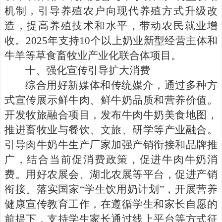
机制，引导养殖农户向现代养殖方式升级改
造，提高养殖技术和水平，带动农民就业增
收。
2025
年支持
10
个
以上奶业新型经营主体和
牛羊等草食畜牧业
产业化联合体项目。
十、
强化宣传引导扩大消费
综合用好新媒体和传统媒介，通过多种方
式宣传
展示鲜牛肉、鲜牛奶品质和营养价值。
开发牧旅融合项目，
发布牛肉牛奶美食地图，
推进畜牧业与餐饮、文旅、研学等产业融合。
引导肉牛奶牛生产厂家加强产销衔接和品牌推
广，结合当前促消费政策，促进牛肉牛奶消
费。用好农展会、
湖北农展
等平台，促进产销
衔接。落实国家“学生饮用奶计划”，开展营养
健康宣传教育工作，在遵循学生和家长自愿的
前提下，支持学生家长通过线上平台等方式征