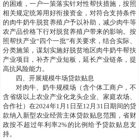
的困难，一户一策落实针对性帮扶措施，按照
相关规定统筹用好衔接资金，对符合支持条件
的肉牛奶牛脱贫养殖户予以补助，减少肉牛等
农产品价格下行对脱贫养殖户带来的影响。按
照帮扶产业“四个一批”有关要求，结合实际、
分类施策，谋划实施好脱贫地区肉牛奶牛帮扶
产业项目，补齐产业短板，延长产业链条，提
高抗风险能力。
四、
开展规模牛场贷款贴息
对肉牛、奶牛规模场（含个体工商户，不
含省级以上农业
产业化
龙头企业
、家庭农场、
合作社
）在
2024
年
1
月
1
日至
12
月
31
日期间的贷
款纳入新型农业经营主体贷款贴息范围，省财
政按不超过年利率
2%
的比例给予贷款贴息支
持。