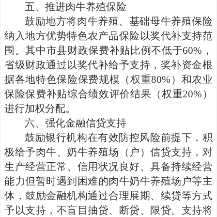
五、
推进肉牛养殖保险
鼓励地方将肉牛养殖、基础母牛养殖保险
纳入地方优势特色农产品保险以奖代补支持范
围。其中市县财政保费补贴比例不低于
60%
，
省级财政通过以奖代补给予支持，奖补资金根
据各地特色保险保费规模（权重
80%
）和农业
保险保费补贴综合绩效评价结果（权重
20%
）
进行加权分配。
六、
强化金融信贷支持
鼓励银行机构在有效防控风险前提下，积
极给予肉牛、奶牛养殖场（户）信贷支持，对
生产经营正常、信用状况良好、具备持续经营
能力但暂时遇到困难的肉牛奶牛养殖场户等主
体，鼓励金融机构通过合理展期、续贷等方式
予以支持，不盲目抽贷、
断
贷、限贷。支持将