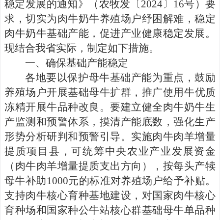
稳定发展的通知
》（农牧发〔
2024
〕
16
号）
要
求
，切实为肉牛奶牛养殖场户纾困解难，稳定
肉牛奶牛基础产能，促进产
业
健康稳定
发展。
现结合我省
实际，制定如下措施。
一、确保基础产能稳定
各地要以保护母牛基础产能为重点，鼓励
养殖场户开展基础母牛
扩群
，推广使用
牛
优质
冻精
开展牛品种改良
。
要建立健全肉牛奶牛生
产监测和预警体系，摸清产能底数，强化生产
形势分析研判和预警引导。
实施肉牛肉羊增量
提质项目县，可
统筹中央农业产业发展资金
（肉牛肉羊增量提质支出方向）
，
按
每头产犊
母牛补助
1000
元的标准
对养殖场户给予补贴。
支持肉牛核心育种基地建设，对国家肉牛核心
育种场和国家种公牛站核心群基础母牛单品种