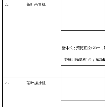
22
茶叶杀青机
整体式
；
滚筒直径≥
70cm
，
茶鲜叶输送机
1
台
；
振动槽
23
茶叶揉捻机