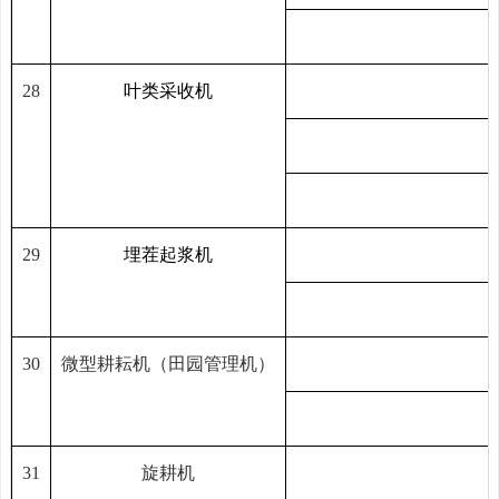
28
叶
类采收机
29
埋茬
起
浆
机
30
微型耕耘机（田园管理机）
31
旋耕机