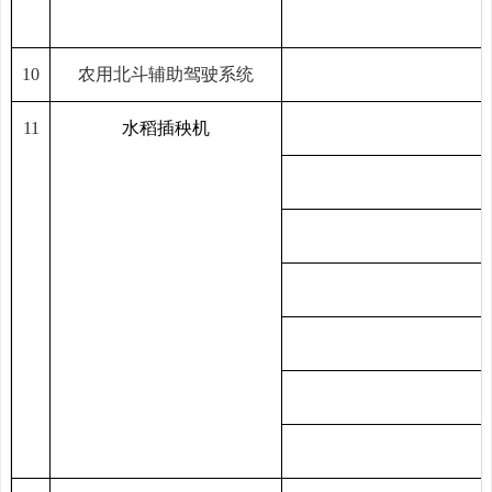
10
农用北斗辅助驾驶系统
11
水稻
插秧机