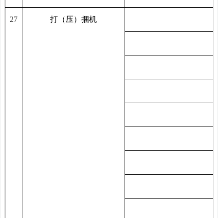
27
打（压）
捆
机