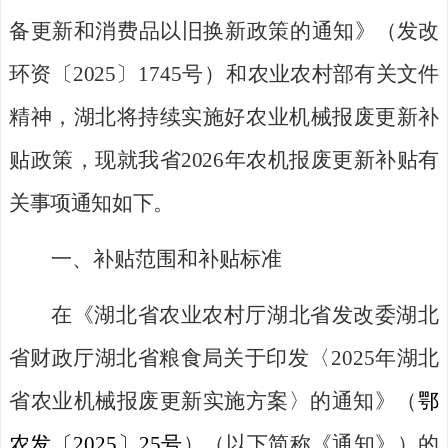
备更新和消费品以旧换新政策的通知
》（
发改
环资〔
2025
〕
1745
号）和
农业农村部
有
关文件
精神
，
湖北将
持续实施好农业机械报废更新补
贴政策，现就我省
202
6
年农机报废更新补贴
有
关事项
通知如下
。
一、补贴范围和补贴标准
在《湖北
省农业农村厅
湖北
省发改委
湖北
省财政厅
湖北
省粮食局
关于印发
〈
2025
年湖北
省农业机械报废更新实施方案
〉
的通知》（
鄂
农
发
〔
20
25
〕
25
号
）（以下简称《通知》）
的