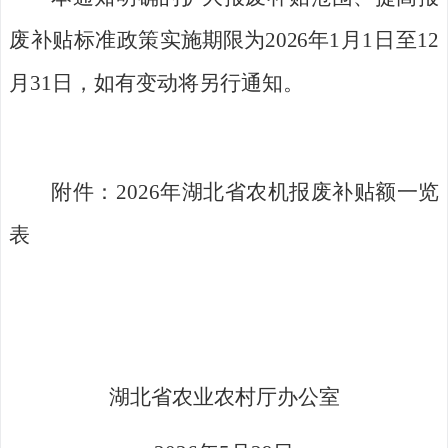
废补贴标准政策
实施期限为
202
6
年
1
月
1
日至
12
月
31
日，如有变动将另行通
知。
附件：
2026
年湖北省农机报废补贴额一览
表
湖北省农业农村厅办公室