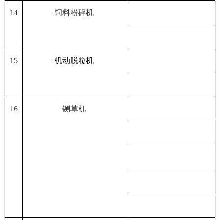
14
饲料粉碎机
1
5
机动
脱粒机
16
铡草机