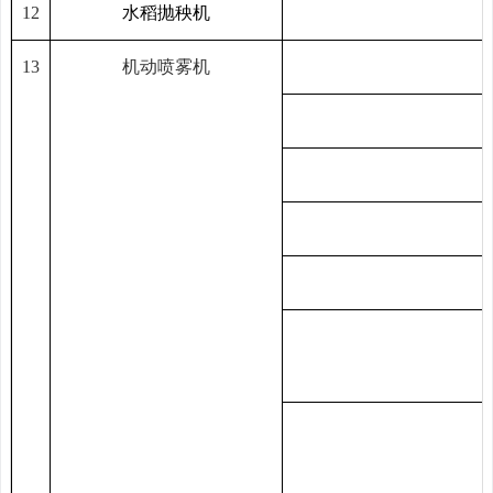
12
水稻
抛秧机
13
机动喷雾机