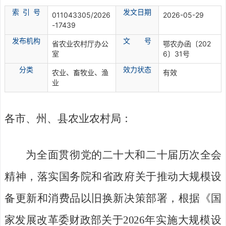
索 引 号
发文日期
011043305/2026
2026-05-29
-17439
发布机构
文 号
省农业农村厅办公
鄂农办函〔202
室
6〕31号
分
类
效力状态
农业、畜牧业、渔
有效
业
各市
、
州、县
农业农村局
：
为
全面贯彻党的二十大和
二十届
历次
全会
精神，落实国务院和
省政府
关于推动大规模设
备更新和消费品以旧换新决策部署，
根据
《
国
家发展改革委
财政部关于
2026
年实施大规模设