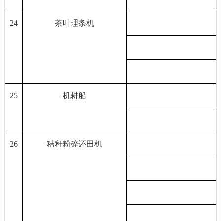
24
茶叶理条机
25
机耕船
26
秸秆粉碎还田机