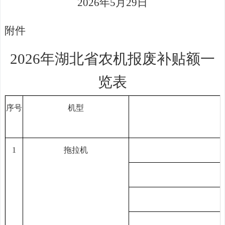
2026
年
5
月
29
日
附件
2026
年湖北省农机报废补贴额一
览表
序号
机
型
1
拖拉机